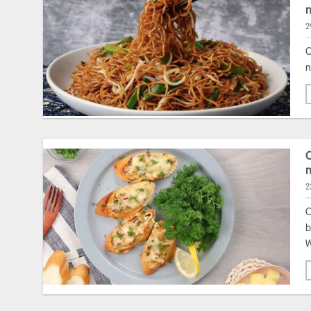
2
C
n
2
C
b
W