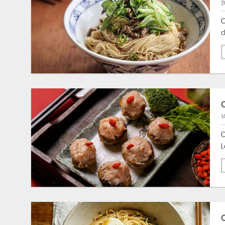
2
C
c
1
C
L
C