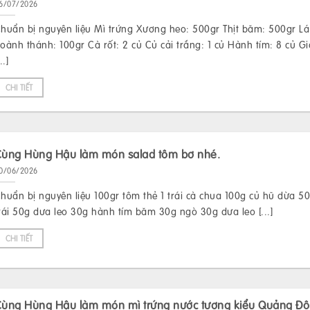
6/07/2026
huẩn bị nguyên liệu Mì trứng Xương heo: 500gr Thịt băm: 500gr Lá
oành thánh: 100gr Cà rốt: 2 củ Củ cải trắng: 1 củ Hành tím: 8 củ Gi
...]
CHI TIẾT
Cùng Hùng Hậu làm món salad tôm bơ nhé.
0/06/2026
huẩn bị nguyên liệu 100gr tôm thẻ 1 trái cà chua 100g củ hũ dừa 5
rái 50g dưa leo 30g hành tím băm 30g ngò 30g dưa leo [...]
CHI TIẾT
Cùng Hùng Hậu làm món mì trứng nước tương kiểu Quảng Đ