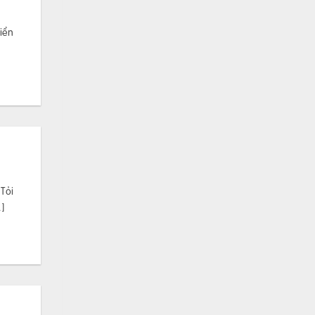
iển
Tỏi
]