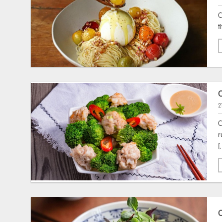
C
t
2
C
r
[
C