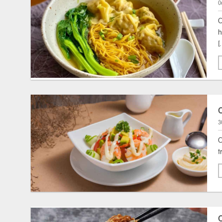
0
C
h
[
3
C
t