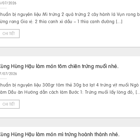
3/07/2026
huẩn bị nguyên liệu Mì trứng 2 quả trứng 2 cây hành lá Vụn rong b
ừng rang Gia vị: 2 thìa canh xì dầu – 1 thìa canh đường [...]
CHI TIẾT
Cùng Hùng Hậu làm món tôm chiên trứng muối nhé.
7/07/2026
huẩn bị nguyên liệu 300gr tôm thẻ 30g bơ lạt 4 trứng vịt muối Ngò 
ăm Dầu ăn Hướng dẫn cách làm Bước 1: Trứng muối lấy lòng đỏ, [...
CHI TIẾT
Cùng Hùng Hậu làm món mì trứng hoành thánh nhé.