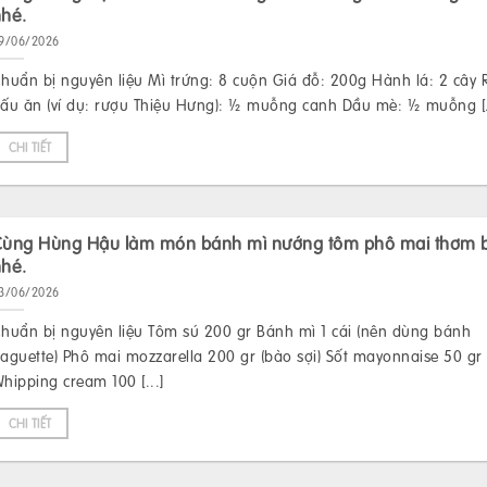
nhé.
9/06/2026
huẩn bị nguyên liệu Mì trứng: 8 cuộn Giá đỗ: 200g Hành lá: 2 cây
ấu ăn (ví dụ: rượu Thiệu Hưng): ½ muỗng canh Dầu mè: ½ muỗng [.
CHI TIẾT
Cùng Hùng Hậu làm món bánh mì nướng tôm phô mai thơm 
nhé.
3/06/2026
huẩn bị nguyên liệu Tôm sú 200 gr Bánh mì 1 cái (nên dùng bánh
aguette) Phô mai mozzarella 200 gr (bào sợi) Sốt mayonnaise 50 gr
hipping cream 100 [...]
CHI TIẾT