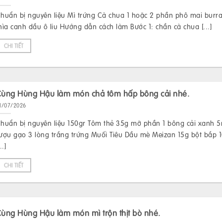
huẩn bị nguyên liệu Mì trứng Cà chua 1 hoặc 2 phần phô mai burra
hìa canh dầu ô liu Hướng dẫn cách làm Bước 1: chần cà chua [...]
CHI TIẾT
Cùng Hùng Hậu làm món chả tôm hấp bông cải nhé.
1/07/2026
huẩn bị nguyên liệu 150gr Tôm thẻ 35g mỡ phần 1 bông cải xanh 5
ượu gạo 3 lòng trắng trứng Muối Tiêu Dầu mè Meizan 15g bột bắp 
...]
CHI TIẾT
ùng Hùng Hậu làm món mì trộn thịt bò nhé.