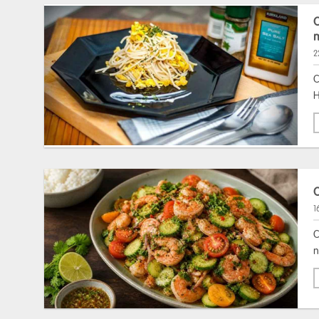
C
2
C
H
C
1
C
n