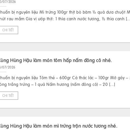
0/07/2026
huẩn bị nguyên liệu Mì trứng 100gr thịt bò băm ½ quả dưa chuột 
hút rau mầm Gia vị ướp thịt: 1 thìa canh nước tương, ½ thìa canh [...
CHI TIẾT
Cùng Hùng Hậu làm món tôm hấp nấm đông cô nhé.
4/07/2026
huẩn bị nguyên liệu Tôm thẻ – 600gr Cá thác lác – 100gr Mỡ gáy –
òng trắng trứng – 1 quả Nấm hương (nấm đông cô) – 20 [...]
CHI TIẾT
ùng Hùng Hậu làm món mì trứng trộn nước tương nhé.