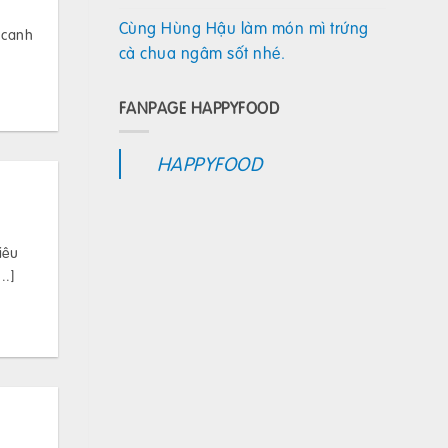
Cùng Hùng Hậu làm món mì trứng
 canh
cà chua ngâm sốt nhé.
FANPAGE HAPPYFOOD
HAPPYFOOD
iêu
..]