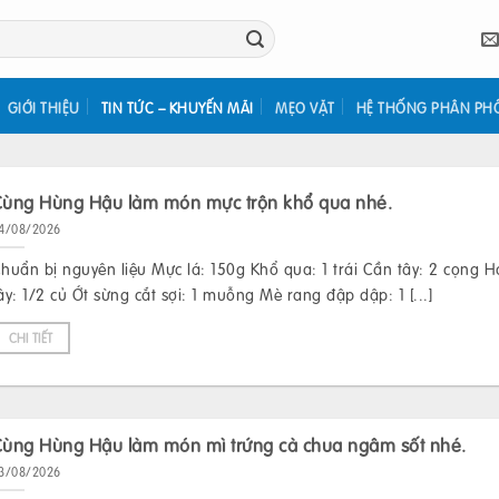
GIỚI THIỆU
TIN TỨC – KHUYẾN MÃI
MẸO VẶT
HỆ THỐNG PHÂN PH
Cùng Hùng Hậu làm món mực trộn khổ qua nhé.
4/08/2026
huẩn bị nguyên liệu Mực lá: 150g Khổ qua: 1 trái Cần tây: 2 cọng 
ây: 1/2 củ Ớt sừng cắt sợi: 1 muỗng Mè rang đập dập: 1 [...]
CHI TIẾT
Cùng Hùng Hậu làm món mì trứng cà chua ngâm sốt nhé.
3/08/2026