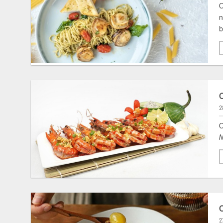
C
n
b
2
C
M
2