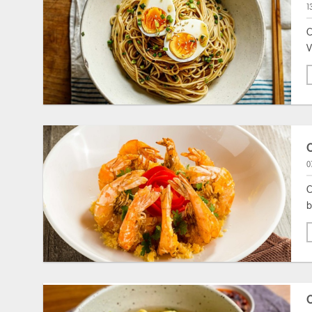
1
C
V
0
C
b