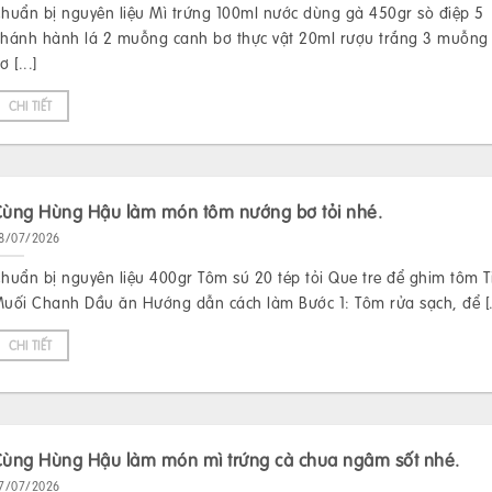
huẩn bị nguyên liệu Mì trứng 100ml nước dùng gà 450gr sò điệp 5
hánh hành lá 2 muỗng canh bơ thực vật 20ml rượu trắng 3 muỗng
ơ [...]
CHI TIẾT
Cùng Hùng Hậu làm món tôm nướng bơ tỏi nhé.
8/07/2026
huẩn bị nguyên liệu 400gr Tôm sú 20 tép tỏi Que tre để ghim tôm T
uối Chanh Dầu ăn Hướng dẫn cách làm Bước 1: Tôm rửa sạch, để [.
CHI TIẾT
Cùng Hùng Hậu làm món mì trứng cà chua ngâm sốt nhé.
7/07/2026