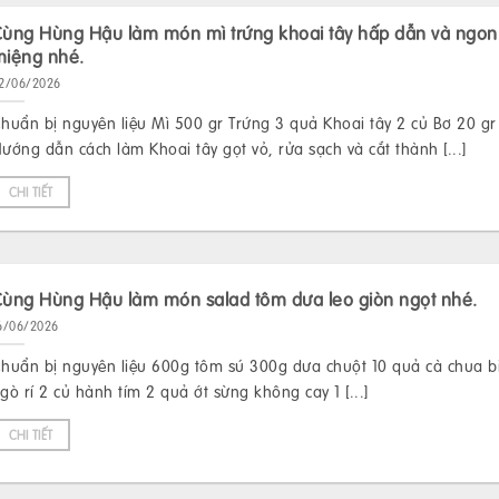
ùng Hùng Hậu làm món mì trứng khoai tây hấp dẫn và ngon
miệng nhé.
2/06/2026
huẩn bị nguyên liệu Mì 500 gr Trứng 3 quả Khoai tây 2 củ Bơ 20 gr
ướng dẫn cách làm Khoai tây gọt vỏ, rửa sạch và cắt thành [...]
CHI TIẾT
ùng Hùng Hậu làm món salad tôm dưa leo giòn ngọt nhé.
6/06/2026
huẩn bị nguyên liệu 600g tôm sú 300g dưa chuột 10 quả cà chua bi 
gò rí 2 củ hành tím 2 quả ớt sừng không cay 1 [...]
CHI TIẾT