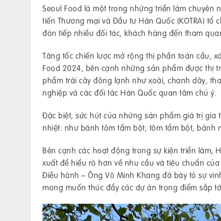
Seoul Food là một trong những triển lãm chuyên 
tiến Thương mại và Đầu tư Hàn Quốc (KOTRA) tổ 
đón tiếp nhiều đối tác, khách hàng đến tham qua
Tăng tốc chiến lược mở rộng thị phần toàn cầu, xá
Food 2024, bên cạnh những sản phẩm được thị 
phẩm trái cây đông lạnh như xoài, chanh dây, t
nghiệp và các đối tác Hàn Quốc quan tâm chú ý.
Đặc biệt, sức hút của những sản phẩm giá trị gi
nhiệt: như bánh tôm tẩm bột, tôm tẩm bột, bánh 
Bên cạnh các hoạt động trong sự kiện triển lãm,
xuất để hiểu rõ hơn về nhu cầu và tiêu chuẩn củ
Điều hành – Ông Võ Minh Khang đã bày tỏ sự vinh 
mong muốn thúc đẩy các dự án trọng điểm sắp tớ