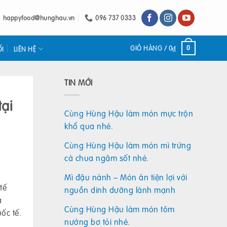
happyfood@hunghau.vn
096 737 0333
GIỎ HÀNG /
0
₫
0
ỐI
LIÊN HỆ
TIN MỚI
ại
Cùng Hùng Hậu làm món mực trộn
khổ qua nhé.
Cùng Hùng Hậu làm món mì trứng
cà chua ngâm sốt nhé.
Mì đậu nành – Món ăn tiện lợi với
tế
nguồn dinh dưỡng lành mạnh
a
Cùng Hùng Hậu làm món tôm
ốc tế.
nướng bơ tỏi nhé.