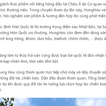
ngành thực phẩm nổi tiếng hàng đầu tại Châu Á do Cơ quan x
chức thường niên. Trong chuyến tham dự lần này, HungHau vi
n, trải nghiệm sản phẩm & hướng đến hợp tác cùng phát triển
c định Hàn Quốc là thị trường trọng điểm sau Nhật Bản, tại S
trường Hàn Quốc ưa chuộng, HungHau còn đem đến dòng sả
hanh long trắng, khóm, dưa hấu, mixfruit, chôm chôm,… được
a tăng làm từ thủy hải sản cũng được bạn bè quốc tế đón nhận
mì kẹp nhân tôm, tôm viên tẩm bột.
 Hung Hau cũng tham quan trực tiếp nhà máy và dây chuyền s
a từng đối tác chiến lược. Dẫn đầu đoàn tham quan, Tổng Giá
dự khi được quý đối tác tin tưởng lựa chọn hợp tác chiến lượ
i.