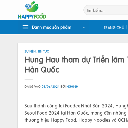
Bỏ
Tìm
qua
kiếm:
nội
dung
Danh mục sản phẩm
TRANG CHỦ
SỰ KIỆN
,
TIN TỨC
Hung Hau tham dự Triễn lãm 
Hàn Quốc
ĐĂNG VÀO
08/06/2024
BỞI
NGHINH
Sau thành công tại Foodex Nhật Bản 2024, HungHa
Seoul Food 2024 tại Hàn Quốc, mang đến những s
thương hiệu Happy Food, Happy Noodles và OCHA