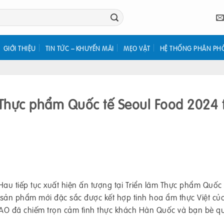
GIỚI THIỆU
TIN TỨC – KHUYẾN MÃI
MẸO VẶT
HỆ THỐNG PHÂN PH
Thực phẩm Quốc tế Seoul Food 2024 t
u tiếp tục xuất hiện ấn tượng tại Triển lãm Thực phẩm Quốc 
ản phẩm mới đặc sắc được kết hợp tinh hoa ẩm thực Việt củ
O đã chiếm trọn cảm tình thực khách Hàn Quốc và bạn bè qu