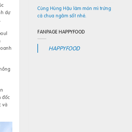
úc
Cùng Hùng Hậu làm món mì trứng
nh dự
cà chua ngâm sốt nhé.
.
FANPAGE HAPPYFOOD
eoul
n
HAPPYFOOD
 doanh
 nồng
ản
m đốc
c và