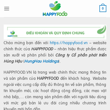
Bỏ
qua
0
nội
dung
Chào mừng bạn đến với
https://happyfood.vn
– website
chính thức của
HAPPYFOOD
– nhãn hiệu thực phẩm được
sản xuất và phân phối bởi
Công ty Cổ phần phát triển
Hùng Hậu
(
HungHau Holdings
).
HAPPYFOOD.VN là trang web chính thức mang thông tin
và sản phẩm của
HAPPYFOOD
đến khách hàng. Website
ngoài việc cung cấp đầy đủ thông tin về sản phẩm, thông
tin khuyến mãi, các hoạt động cộng đồng, các mẹo vặt
nhà bếp,… còn mang sản phẩm đến với người tiêu dùng
với mức giá bản lẻ ưu đãi cùng nhiều chương trình
khuyến mãi hấp dẫn.