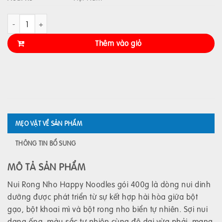
NUI RONG NHO HAPPY NOODLES 400GR số lượng
Thêm vào giỏ
MẸO VẶT VỀ SẢN PHẨM
THÔNG TIN BỔ SUNG
MÔ TẢ SẢN PHẨM
Nui Rong Nho Happy Noodles gói 400g là dòng nui dinh
dưỡng được phát triển từ sự kết hợp hài hòa giữa bột
gạo, bột khoai mì và bột rong nho biển tự nhiên. Sợi nui
dạng ống, màu sắc tự nhiên cùng độ dai vừa phải, mang