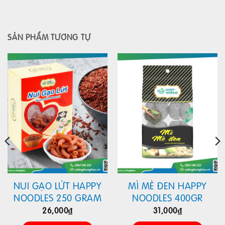
SẢN PHẨM TƯƠNG TỰ
NUI GẠO LỨT HAPPY
MÌ MÈ ĐEN HAPPY
NOODLES 250 GRAM
NOODLES 400GR
26,000
₫
31,000
₫