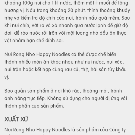
khoảng 100g nui cho 1 lít nước, thêm một ít muối để tăng
hương vị. Nấu trong khoảng 20 phút, thỉnh thoảng khuấy
nhẹ và kiểm tra độ chín của nui, tránh nấu quá mềm. Sau
khi nui chín, vớt ra và xả nhanh qua nước lạnh để giữ độ
dai, để ráo nước rồi trộn với một lượng nhỏ dầu ăn thực
vật nhằm hạn chế dính sợi.
Nui Rong Nho Happy Noodles có thể được chế biến
thành nhiều món ăn khác nhau như nui nước, nui xào,
nui trộn hoặc kết hợp cùng rau củ, thịt, hải sản tùy khẩu
vị.
Bảo quản sản phẩm ở nơi khô ráo, thoáng mát, tránh
ánh nắng trực tiếp. Không sử dụng cho người dị ứng với
thành phần của sản phẩm.
XUẤT XỨ
Nui Rong Nho Happy Noodles là sản phẩm của Công ty