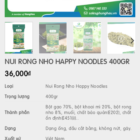
NUI RONG NHO HAPPY NOODLES 400GR
36,000
₫
Loại
Nui Rong Nho Happy Noodles
Trọng lượng
400gr
Bột gạo 70%, bột khoai mì 20%, bột rong
Thành phần
nho 8%, muối, chất bảo quản(E202), chất
ổn định(E451(i))..
Dạng
Dạng ống, đầu cắt bằng, không nứt, gãy.
Xuất xứ
Việt Nam