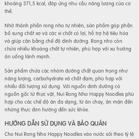
khoảng 371,5 kcal, đáp ứng nhu cầu năng lượng của cơ
thể.
Nhờ thành phần rong nho tự nhiên, sản phẩm góp phần
bổ sung chất xơ và các vi chất có lợi, hỗ trợ hệ tiêu hóa
và giúp cân bằng chế độ dinh dưỡng. Rong nho còn
chứa nhiều khoáng chất tự nhiên, phù hợp với xu hướng
ăn uống lành mạnh.
Sản phẩm chứa các nhóm dưỡng chất quan trọng như
năng lượng, carbohydrate và chất đạm, phù hợp với
nhiều đối tượng sử dụng. Với nguồn dinh dưỡng có
nguồn gốc từ thực vật, Nui Rong Nho Happy Noodles phù
hợp cho các chế độ ăn đa dạng, từ ăn chay, ăn mặn đến
những thực đơn hướng đến sức khỏe.
HƯỚNG DẪN SỬ DỤNG VÀ BẢO QUẢN
Cho Nui Rong Nho Happy Noodles vào nước sôi theo tỷ lệ