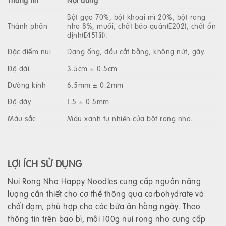
Bột gạo 70%, bột khoai mì 20%, bột rong
Thành phần
nho 8%, muối, chất bảo quản(E202), chất ổn
định(E451(i)).
Đặc điểm nui
Dạng ống, đầu cắt bằng, không nứt, gãy.
Độ dài
3.5cm ± 0.5cm
Đường kính
6.5mm ± 0.2mm
Độ dày
1.5 ± 0.5mm
Màu sắc
Màu xanh tự nhiên của bột rong nho.
LỢI ÍCH SỬ DỤNG
Nui Rong Nho Happy Noodles cung cấp nguồn năng
lượng cần thiết cho cơ thể thông qua carbohydrate và
chất đạm, phù hợp cho các bữa ăn hằng ngày. Theo
thông tin trên bao bì, mỗi 100g nui rong nho cung cấp