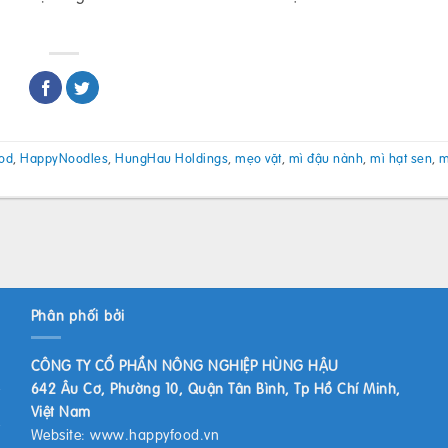
od
,
HappyNoodles
,
HungHau Holdings
,
mẹo vặt
,
mì đậu nành
,
mì hạt sen
,
m
Phân phối bởi
CÔNG TY CỔ PHẦN NÔNG NGHIỆP HÙNG HẬU
642 Âu Cơ, Phường 10, Quận Tân Bình, Tp Hồ Chí Minh,
Việt Nam
Website:
www.happyfood.vn