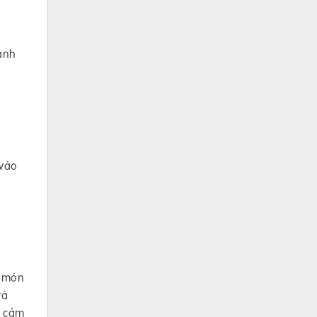
lạnh
 vào
y món
và
n cảm