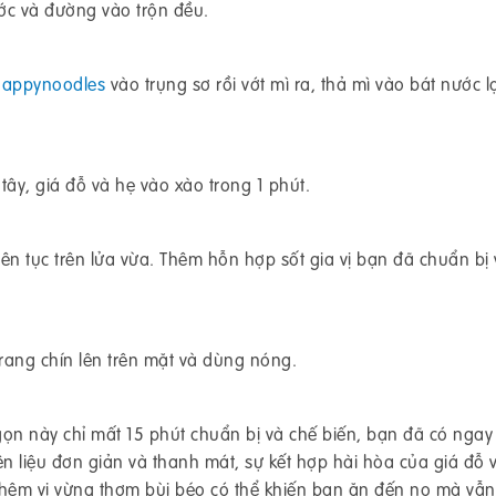
ớc và đường vào trộn đều.
appynoodles
vào trụng sơ rồi vớt mì ra, thả mì vào bát nước 
y, giá đỗ và hẹ vào xào trong 1 phút.
ên tục trên lửa vừa. Thêm hỗn hợp sốt gia vị bạn đã chuẩn bị
 rang chín lên trên mặt và dùng nóng.
n này chỉ mất 15 phút chuẩn bị và chế biến, bạn đã có nga
 liệu đơn giản và thanh mát, sự kết hợp hài hòa của giá đỗ 
thêm vị vừng thơm bùi béo có thể khiến bạn ăn đến no mà vẫ