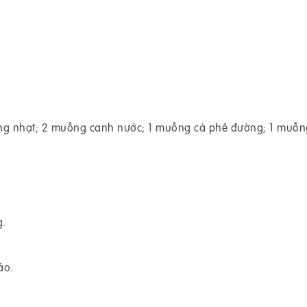
ơng nhạt; 2 muỗng canh nước; 1 muỗng cà phê đường; 1 muỗn
g.
áo.