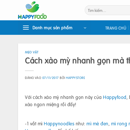
Bỏ
Tìm
qua
kiếm:
nội
dung
Danh mục sản phẩm
TRANG CHỦ
MẸO VẶT
Cách xào mỳ nhanh gọn mà t
ĐĂNG VÀO
07/11/2017
BỞI
HAPPYSTORE
Với cách xào mỳ nhanh gọn này của
Happyfood
,
xào ngon miệng rồi đấy!
-1 vắt mì
Happynoodles
như:
mì mè đen
,
mì rong 