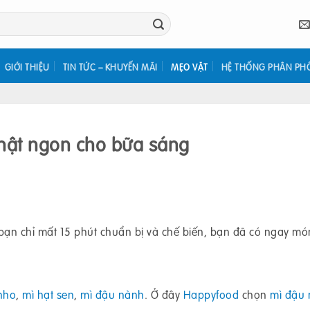
GIỚI THIỆU
TIN TỨC – KHUYẾN MÃI
MẸO VẶT
HỆ THỐNG PHÂN PH
hật ngon cho bữa sáng
 bạn chỉ mất 15 phút chuẩn bị và chế biến, bạn đã có ngay m
nho
,
mì hạt sen
,
mì đậu nành
. Ở đây
Happyfood
chọn
mì đậu