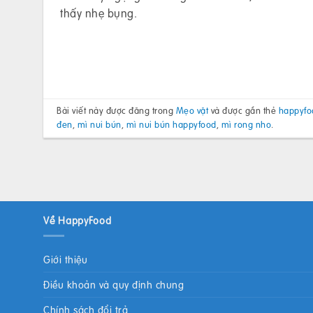
thấy nhẹ bụng.
Bài viết này được đăng trong
Mẹo vặt
và được gắn thẻ
happyfo
đen
,
mì nui bún
,
mì nui bún happyfood
,
mì rong nho
.
Về HappyFood
Giới thiệu
Điều khoản và quy định chung
Chính sách đổi trả