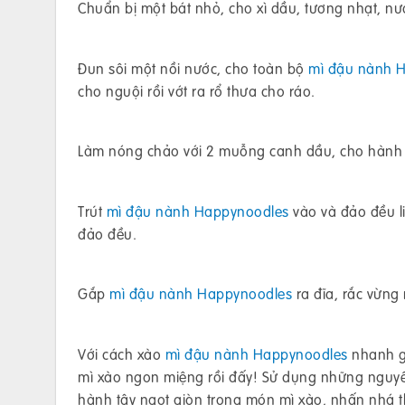
Chuẩn bị một bát nhỏ, cho xì dầu, tương nhạt, nư
Đun sôi một nồi nước, cho toàn bộ
mì đậu nành
H
cho nguội rồi vớt ra rổ thưa cho ráo.
Làm nóng chảo với 2 muỗng canh dầu, cho hành tâ
Trút
mì đậu nành
Happynoodles
vào và đảo đều li
đảo đều.
Gắp
mì đậu nành
Happynoodles
ra đĩa, rắc vừng
Với cách xào
mì đậu nành
Happynoodles
nhanh gọ
mì xào ngon miệng rồi đấy! Sử dụng những nguyên
hành tây ngọt giòn trong món mì xào, nhấn nhá 