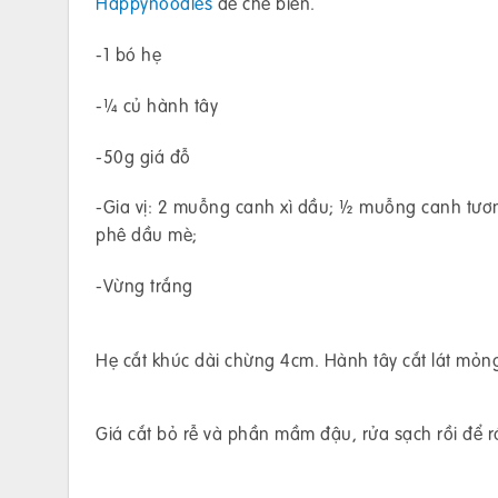
Happynoodles
để chế biến.
-1 bó hẹ
-¼ củ hành tây
-50g giá đỗ
-Gia vị: 2 muỗng canh xì dầu; ½ muỗng canh tư
phê dầu mè;
-Vừng trắng
Hẹ cắt khúc dài chừng 4cm. Hành tây cắt lát mỏn
Giá cắt bỏ rễ và phần mầm đậu, rửa sạch rồi để r