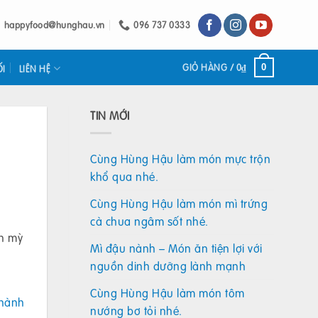
happyfood@hunghau.vn
096 737 0333
GIỎ HÀNG /
0
₫
0
ỐI
LIÊN HỆ
TIN MỚI
Cùng Hùng Hậu làm món mực trộn
khổ qua nhé.
Cùng Hùng Hậu làm món mì trứng
cà chua ngâm sốt nhé.
ón mỳ
Mì đậu nành – Món ăn tiện lợi với
nguồn dinh dưỡng lành mạnh
Cùng Hùng Hậu làm món tôm
 nành
nướng bơ tỏi nhé.