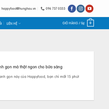
happyfood@hunghau.vn
096 737 0333
GIỎ HÀNG /
0
₫
0
ỐI
LIÊN HỆ
h gọn mà thật ngon cho bữa sáng
anh gọn này của Happyfood, bạn chỉ mất 15 phút