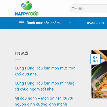
Bỏ
Tìm
qua
kiếm:
nội
dung
Danh mục sản phẩm
TRANG CHỦ
TIN MỚI
07
Th11
Cùng Hùng Hậu làm món mực trộn
khổ qua nhé.
Cùng Hùng Hậu làm món mì trứng
cà chua ngâm sốt nhé.
Mì đậu nành – Món ăn tiện lợi với
nguồn dinh dưỡng lành mạnh