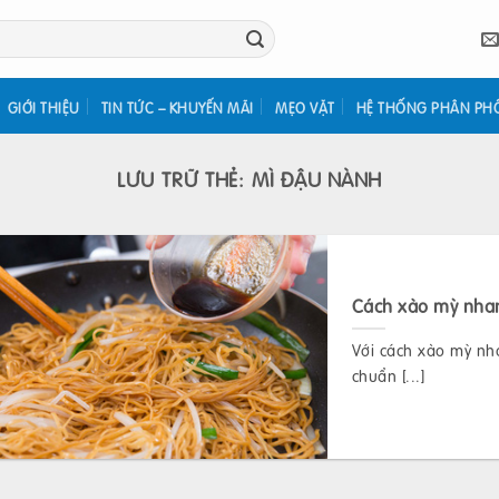
GIỚI THIỆU
TIN TỨC – KHUYẾN MÃI
MẸO VẶT
HỆ THỐNG PHÂN PH
LƯU TRỮ THẺ:
MÌ ĐẬU NÀNH
Cách xào mỳ nhan
Với cách xào mỳ nh
chuẩn [...]