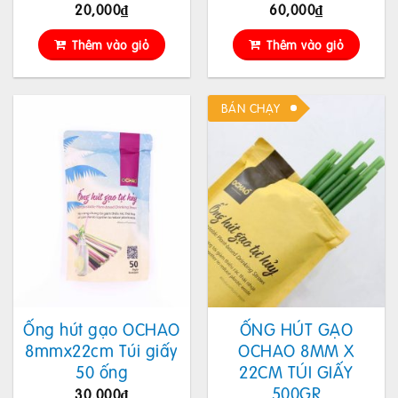
20,000
₫
60,000
₫
Thêm vào giỏ
Thêm vào giỏ
BÁN CHẠY
Ống hút gạo OCHAO
ỐNG HÚT GẠO
8mmx22cm Túi giấy
OCHAO 8MM X
50 ống
22CM TÚI GIẤY
500GR
30,000
₫