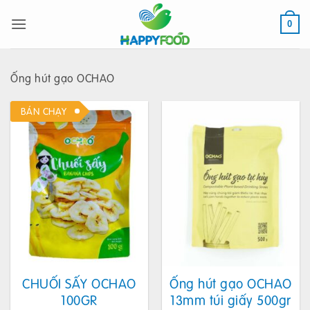
Bỏ
qua
0
nội
dung
Ống hút gạo OCHAO
BÁN CHẠY
CHUỐI SẤY OCHAO
Ống hút gạo OCHAO
100GR
13mm túi giấy 500gr