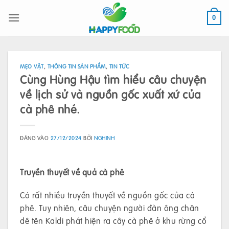
Bỏ
qua
0
nội
dung
MẸO VẶT
,
THÔNG TIN SẢN PHẨM
,
TIN TỨC
Cùng Hùng Hậu tìm hiểu câu chuyện
về lịch sử và nguồn gốc xuất xứ của
cà phê nhé.
ĐĂNG VÀO
27/12/2024
BỞI
NGHINH
Truyền thuyết về quả cà phê
Có rất nhiều truyền thuyết về nguồn gốc của cà
phê. Tuy nhiên, câu chuyện người đàn ông chăn
dê tên Kaldi phát hiện ra cây cà phê ở khu rừng cổ