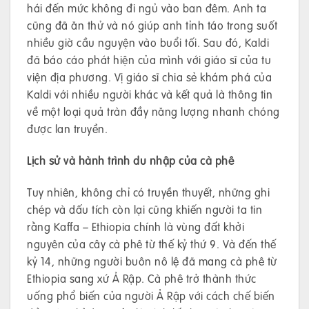
hái đến mức không đi ngủ vào ban đêm. Anh ta
cũng đã ăn thử và nó giúp anh tỉnh táo trong suốt
nhiều giờ cầu nguyện vào buổi tối. Sau đó, Kaldi
đã báo cáo phát hiện của mình với giáo sĩ của tu
viện địa phương. Vị giáo sĩ chia sẻ khám phá của
Kaldi với nhiều người khác và kết quả là thông tin
về một loại quả tràn đầy năng lượng nhanh chóng
được lan truyền.
Lịch sử và hành trình du nhập của cà phê
Tuy nhiên, không chỉ có truyền thuyết, những ghi
chép và dấu tích còn lại cũng khiến người ta tin
rằng Kaffa – Ethiopia chính là vùng đất khởi
nguyên của cây cà phê từ thế kỷ thứ 9. Và đến thế
kỷ 14, những người buôn nô lệ đã mang cà phê từ
Ethiopia sang xứ Ả Rập. Cà phê trở thành thức
uống phổ biến của người Ả Rập với cách chế biến