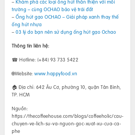
–
Khám phá các loại ống hút thân thiện với môi
trường – cùng OCHAO bảo vệ trái đất
–
Ống hút gạo OCHAO – Giải pháp xanh thay thế
ống hút nhựa
–
03 lý do bạn nên sử dụng ống hút gạo Ochao
Thông tin liên hệ:
☎ Hotline: (+84) 93 733 5422
🌐Website:
www.happyfood.vn
🏠 Địa chỉ: 642 Âu Cơ, phường 10, quận Tân Bình,
TP. HCM
Nguồn:
https://thecoffeehouse.com/blogs/coffeeholic/cau-
chuyen-ve-lich-su-va-nguon-goc-xuat-xu-cua-ca-
phe