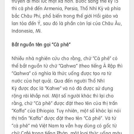
truyền đi mỗi lúc một xa hơn. Bước sang thế kỷ 15
thì cà phê đến Armenia, Persia, Thổ Nhĩ Kỳ và phía
bắc Châu Phi, phổ biến trong thế giới Hồi giáo và
lan tỏa đến Ý, sau đó là phần còn lại của Châu Âu,
Indonesia, Mĩ.
Bắt nguồn tên gọi “Cà phê”
Nhiều nhà nghiên cứu cho rằng, chữ “Cà phê” có
thể bắt nguồn từ chữ “Qahwa” (theo tiếng Ả Rập thì
“Qahwa” có nghĩa là thức uống được tạo ra từ
nước của hạt quả). Qua đến người Thổ Nhĩ
Kỳ được đọc là “Kahve” và nó đã được sử dụng
rộng rãi khắp nơi. Một số người khác thì lại cho
rằng, chữ “Cà phê” được đặt theo tên của thị trấn
“Kaffa” của Ethiopia. Tuy nhiên, một số khác lại nói
thị trấn “Kaffa” được đặt theo tên “Cà phê”. Và từ
“cà phê” mà Việt Nam ta vẫn hay dùng có gốc từ
chữ Café trong tiếng Pháp, một loại thức uống màu