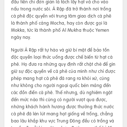
đầu tiên chỉ đơn giản là tách lấy hạt và cho vào
nấu trong nước sôi. Ả Rập đã trở thành nơi trồng
cà phê độc quyền với trung tâm giao dịch cà phê
là thành phố cảng Mocha, hay còn được gọi là
Mokka, tức là thành phố Al Mukha thuộc Yemen
ngày nay.
Người Ả Rập rất tự hào và giữ bí mật để bảo tồn
độc quyền loại thức uống được chế biến từ hạt cà
phê. Họ đưa ra những quy định rất chặt chẽ để gìn
giữ sự độc quyền về cà phê của mình như chỉ được
phép mang hạt cà phê đã rang ra khỏi xứ, cũng
như không cho người ngoại quốc bén mảng đến
các đồn điền cà phê. Thế nhưng, dù nghiêm ngặt
đến mức nào thì cũng có người vượt qua được,
những khách hành hương được thưởng thức nước
cà phê đã lén lút mang hạt giống về trồng, chẳng
bao lâu khắp khu vực Trung Đông đều có trồng và