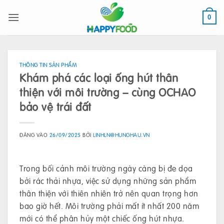
Bỏ
qua
0
nội
dung
THÔNG TIN SẢN PHẨM
Khám phá các loại ống hút thân
thiện với môi trường – cùng OCHAO
bảo vệ trái đất
ĐĂNG VÀO
26/09/2025
BỞI
LINHLN@HUNGHAU.VN
Trong bối cảnh môi trường ngày càng bị đe dọa
bởi rác thải nhựa, việc sử dụng những sản phẩm
thân thiện với thiên nhiên trở nên quan trọng hơn
bao giờ hết. Môi trường phải mất ít nhất 200 năm
mới có thể phân hủy một chiếc ống hút nhựa.