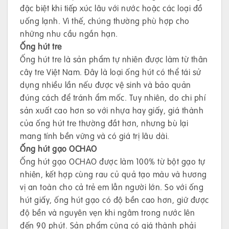
đặc biệt khi tiếp xúc lâu với nước hoặc các loại đồ
uống lạnh. Vì thế, chúng thường phù hợp cho
những nhu cầu ngắn hạn.
Ống hút tre
Ống hút tre là sản phẩm tự nhiên được làm từ thân
cây tre Việt Nam. Đây là loại ống hút có thể tái sử
dụng nhiều lần nếu được vệ sinh và bảo quản
đúng cách để tránh ẩm mốc. Tuy nhiên, do chi phí
sản xuất cao hơn so với nhựa hay giấy, giá thành
của ống hút tre thường đắt hơn, nhưng bù lại
mang tính bền vững và có giá trị lâu dài.
Ống hút gạo OCHAO
Ống hút gạo OCHAO được làm 100% từ bột gạo tự
nhiên, kết hợp cùng rau củ quả tạo màu và hương
vị an toàn cho cả trẻ em lẫn người lớn. So với ống
hút giấy, ống hút gạo có độ bền cao hơn, giữ được
độ bền và nguyên vẹn khi ngâm trong nước lên
đến 90 phút. Sản phẩm cũng có giá thành phải