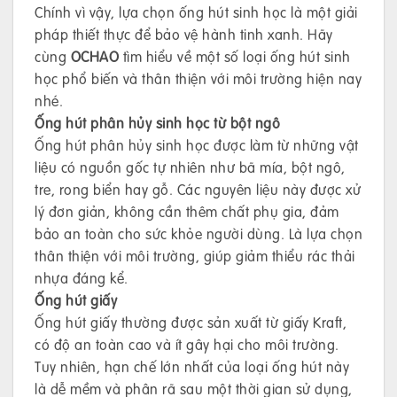
Chính vì vậy, lựa chọn ống hút sinh học là một giải
pháp thiết thực để bảo vệ hành tinh xanh. Hãy
cùng
OCHAO
tìm hiểu về một số loại ống hút sinh
học phổ biến và thân thiện với môi trường hiện nay
nhé.
Ống hút phân hủy sinh học từ bột ngô
Ống hút phân hủy sinh học được làm từ những vật
liệu có nguồn gốc tự nhiên như bã mía, bột ngô,
tre, rong biển hay gỗ. Các nguyên liệu này được xử
lý đơn giản, không cần thêm chất phụ gia, đảm
bảo an toàn cho sức khỏe người dùng. Là lựa chọn
thân thiện với môi trường, giúp giảm thiểu rác thải
nhựa đáng kể.
Ống hút giấy
Ống hút giấy thường được sản xuất từ giấy Kraft,
có độ an toàn cao và ít gây hại cho môi trường.
Tuy nhiên, hạn chế lớn nhất của loại ống hút này
là dễ mềm và phân rã sau một thời gian sử dụng,