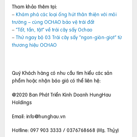
Tham khảo thêm tại:
–
Khám phá các loại ống hút thân thiện với môi
trường – cùng OCHAO bảo vệ trái đất
–
“Tất, tần, tật” về trái cây sấy Ochao
–
Thử ngay bộ 03 Trái cây sấy “ngon-giòn-giọt” từ
thương hiệu OCHAO
Quý Khách hàng có nhu cầu tìm hiểu các sản
phẩm hoặc nhận báo giá có thể liên hệ:
@2020 Ban Phát Triển Kinh Doanh HungHau
Holdings
Email: info@hunghau.vn
Hotline: 097 903 3333 / 0376768668 (M
s
. Th
ủy
)