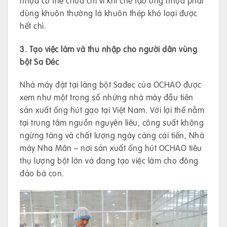
nhựa có thể chứa chì vì khi chế tạo ống nhựa phải
dùng khuôn thường là khuôn thép khó loại được
hết chì.
3. Tạo việc làm và thu nhập cho người dân vùng
bột Sa Đéc
Nhà máy đặt tại làng bột Sađec của OCHAO được
xem như một trong số những nhà máy đầu tiên
sản xuất ống hút gạo tại Việt Nam. Với lợi thế nằm
tại trung tâm nguồn nguyên liêu, công suất không
ngừng tăng và chất lượng ngày càng cải tiến, Nhà
máy Nha Mân – nơi sản xuất ống hút OCHAO tiêu
thụ lượng bột lớn và đang tạo việc làm cho đông
đảo bà con.