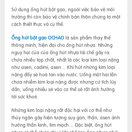
Sử dụng ống hút bột gạo, ngoài việc bảo vệ môi
trường thì còn bảo vệ chính bản thân chúng ta một
cách thiết thực và cụ thể.
Ống hút bột gạo OCHAO
là sản phẩm thay thế
thông minh, hiện đại cho ống hút nhựa. Những
nguy hại của của ống hút nhựa tái chế gây ra:
chứa nhiều tạp chất, nhất là các loại kim loại nặng
như asen, cadimi, asen… Khi hút những kim loại
nặng đấy sẽ hoà tan vào nước. Uống một hai lần
chưa nhiễm kim loại nặng được nhưng cứ tích lũy
dần, uống nhiều sẽ vào cơ thể sẽ rất ảnh hưởng
tới sức khoẻ.
Những kim loại nặng rất độc hại với cơ thể như
thủy ngân gây hiện tượng suy gan, thận, asen ảnh
hưởng thần kinh, tim mạch… Đặc biệt, ống hút