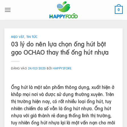
Bỏ
qua
0
nội
dung
MẸO VẶT
,
TIN TỨC
03 lý do nên lựa chọn ống hút bột
gạo OCHAO thay thế ống hút nhựa
ĐĂNG VÀO
24/02/2020
BỞI
HAPPYSTORE
Ống hút là một sản phẩm thông dụng, xuất hiện ở
khắp mọi nơi và được sử dụng thường xuyên. Trên
thị trường hi
ện nay
, có rất nhiều loại ống hút, tuy
nhiên chiếm đa số vẫn là ống hút nhựa. Ống hút
nhựa với giá thành rẻ đang thống lĩnh thị trường,
tuy nhiên
ống hút nhựa
lại là một vấn nạn cho môi