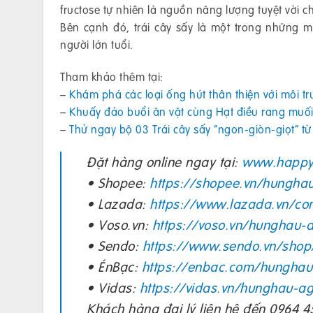
fructose tự nhiên là nguồn năng lượng tuyệt vời c
Bên cạnh đó, trái cây sấy là một trong những 
người lớn tuổi.
Tham khảo thêm tại:
–
Khám phá các loại ống hút thân thiện với môi t
–
Khuấy đảo buổi ăn vặt cùng Hạt điều rang mu
–
Thử ngay bộ 03 Trái cây sấy “ngon-giòn-giọt” 
Đặt hàng online ngay tại:
www.happy
• Shopee:
https://shopee.vn/hunghau
• Lazada:
https://www.lazada.vn/co
• Voso.vn:
https://voso.vn/hunghau-a
• Sendo:
https://www.sendo.vn/shop
• ÉnBạc:
https://enbac.com/hunghau
• Vidas:
https://vidas.vn/hunghau-ag
Khách hàng đại lý liên hệ đến 0964 45