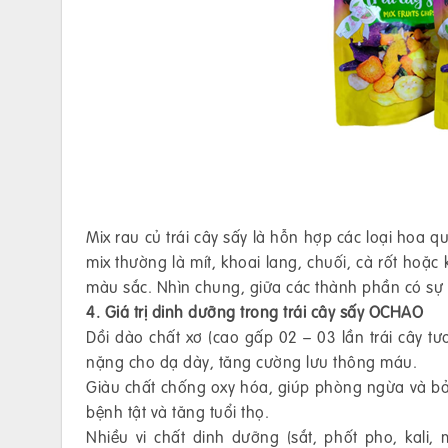
Mix rau củ trái cây sấy là hỗn hợp các loại hoa 
mix thường là mít, khoai lang, chuối, cà rốt hoặc 
màu sắc. Nhìn chung, giữa các thành phần có sự 
4. Giá trị dinh dưỡng trong trái cây sấy OCHAO
Dồi dào chất xơ (cao gấp 02 – 03 lần trái cây tư
nặng cho dạ dày, tăng cường lưu thông máu.
Giàu chất chống oxy hóa, giúp phòng ngừa và bảo
bệnh tật và tăng tuổi thọ.
Nhiều vi chất dinh dưỡng (sắt, phốt pho, kali, 