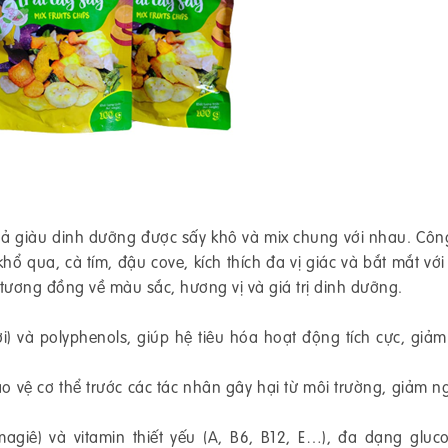
quả giàu dinh dưỡng được sấy khô và mix chung với nhau. Côn
khổ qua, cà tím, đậu cove, kích thích đa vị giác và bắt mắt với
tương đồng về màu sắc, hương vị và giá trị dinh dưỡng.
ơi) và polyphenols, giúp hệ tiêu hóa hoạt động tích cực, giả
 vệ cơ thể trước các tác nhân gây hại từ môi trường, giảm n
magiê) và vitamin thiết yếu (A, B6, B12, E…), đa dạng gluc