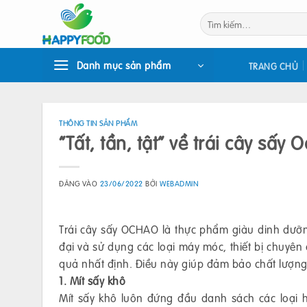
Bỏ
Tìm
qua
kiếm:
nội
dung
Danh mục sản phẩm
TRANG CHỦ
THÔNG TIN SẢN PHẨM
“Tất, tần, tật” về trái cây sấy 
ĐĂNG VÀO
23/06/2022
BỞI
WEBADMIN
Trái cây sấy OCHAO là thực phẩm giàu dinh dưỡng
đại và sử dụng các loại máy móc, thiết bị chuyê
quả nhất định. Điều này giúp đảm bảo chất lượn
1. Mít sấy khô
Mít sấy khô luôn đứng đầu danh sách các loại ho