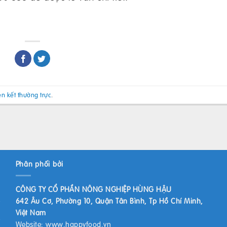
ên kết thường trực
.
Phân phối bởi
CÔNG TY CỔ PHẦN NÔNG NGHIỆP HÙNG HẬU
642 Âu Cơ, Phường 10, Quận Tân Bình, Tp Hồ Chí Minh,
Việt Nam
Website:
www.happyfood.vn