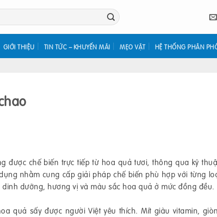
GIỚI THIỆU
TIN TỨC – KHUYẾN MÃI
MẸO VẶT
HỆ THỐNG PHÂN PH
Ochao
 được chế biến trực tiếp từ hoa quả tươi, thông qua kỹ thuậ
n dụng nhằm cung cấp giải pháp chế biến phù hợp với từng lo
g dinh dưỡng, hương vị và màu sắc hoa quả ở mức đồng đều.
a quả sấy được người Việt yêu thích. Mít giàu vitamin, giò