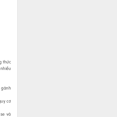
g thức
 nhiều
m gánh
guy cơ
ose và