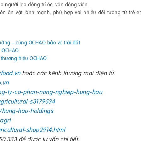
ho người lao động trí óc, vận động viên.
món ăn vặt lành mạnh, phù hợp với nhiều đối tượng từ trẻ 
rường – cùng OCHAO bảo vệ trái đất
ối OCHAO
từ thương hiệu OCHAO
food.vn
hoặc các kênh thương mại điện tử:
.vn
ng-ty-co-phan-nong-nghiep-hung-hau
gricultural-s3179534
/hung-hau-holdings
agri
ricultural-shop2914.html
0 333 để được tư vấn chi tiết.