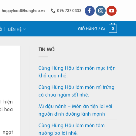
happyfood@hunghau.vn
096 737 0333
GIỎ HÀNG /
0
₫
0
ỐI
LIÊN HỆ
TIN MỚI
Cùng Hùng Hậu làm món mực trộn
khổ qua nhé.
Cùng Hùng Hậu làm món mì trứng
cà chua ngâm sốt nhé.
t hiện
Mì đậu nành – Món ăn tiện lợi với
ại hoa
nguồn dinh dưỡng lành mạnh
Cùng Hùng Hậu làm món tôm
n ngọt
nướng bơ tỏi nhé.