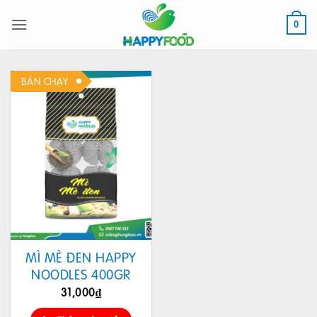
Bỏ
qua
0
nội
dung
BÁN CHẠY
MÌ MÈ ĐEN HAPPY
NOODLES 400GR
31,000
₫