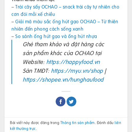
–
Trái cây sấy OCHAO – snack trái cây tự nhiên cho
cơn đói mỗi xế chiều
–
Giải mã màu sắc ống hút gạo OCHAO – Từ thiên
nhiên đến phong cách sống xanh
–
So sánh ống hút gạo và ống hút nhựa
Ghé tham khảo và đặt hàng các
sản phẩm khác của OCHAO tại
Website:
https://happyfood.vn
Sàn TMĐT:
https://myu.vn/shop
|
https://shopee.vn/hunghaufood
Bài viết này được đăng trong
Thông tin sản phẩm
. Đánh dấu
liên
kết thường trực
.