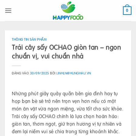
Bỏ
qua
0
nội
dung
THÔNG TIN SẢN PHẨM
Trái cây sấy OCHAO giòn tan – ngon
chuẩn vị, vui chuẩn nhà
ĐĂNG VÀO
30/09/2025
BỞI
LINHLN@HUNGHAU.VN
Những phút giây quây quần bên gia đình hay tụ
họp bạn bè sẽ trở nên trọn vẹn hơn nếu có một
món ăn vặt vừa ngon miệng, vừa tốt cho sức khỏe.
Trái cây sấy OCHAO chính là lựa chọn hoàn hảo:
giòn tan, thơm ngọt, giữ trọn hương vị tự nhiên và
đem lại niềm vui sẻ chia trong từng khoảnh khắc.