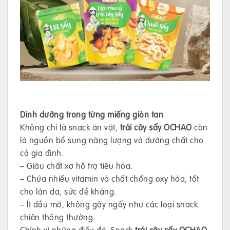
Dinh dưỡng trong từng miếng giòn tan
Không chỉ là snack ăn vặt,
trái cây sấy OCHAO
còn
là nguồn bổ sung năng lượng và dưỡng chất cho
cả gia đình.
– Giàu chất xơ hỗ trợ tiêu hóa.
– Chứa nhiều vitamin và chất chống oxy hóa, tốt
cho làn da, sức đề kháng.
– Ít dầu mỡ, không gây ngấy như các loại snack
chiên thông thường.
Chính vì những điều đó, Snack
trái cây sấy OCHAO