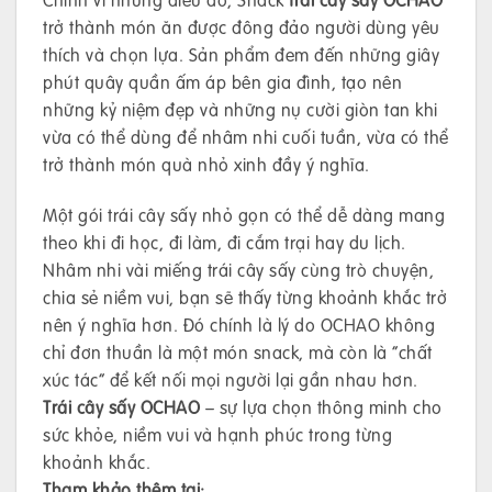
trở thành món ăn được đông đảo người dùng yêu
thích và chọn lựa. Sản phẩm đem đến những giây
phút quây quần ấm áp bên gia đình, tạo nên
những kỷ niệm đẹp và những nụ cười giòn tan khi
vừa có thể dùng để nhâm nhi cuối tuần, vừa có thể
trở thành món quà nhỏ xinh đầy ý nghĩa.
Một gói trái cây sấy nhỏ gọn có thể dễ dàng mang
theo khi đi học, đi làm, đi cắm trại hay du lịch.
Nhâm nhi vài miếng trái cây sấy cùng trò chuyện,
chia sẻ niềm vui, bạn sẽ thấy từng khoảnh khắc trở
nên ý nghĩa hơn. Đó chính là lý do OCHAO không
chỉ đơn thuần là một món snack, mà còn là “chất
xúc tác” để kết nối mọi người lại gần nhau hơn.
Trái cây sấy OCHAO
– sự lựa chọn thông minh cho
sức khỏe, niềm vui và hạnh phúc trong từng
khoảnh khắc.
Tham khảo thêm tại: