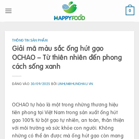
Bỏ
qua
0
nội
dung
THÔNG TIN SẢN PHẨM
Giải mã màu sắc ống hút gạo
OCHAO – Từ thiên nhiên đến phong
cách sống xanh
ĐĂNG VÀO
30/09/2025
BỞI
LINHLN@HUNGHAU.VN
OCHAO tự hào là một trong những thương hiệu
tiên phong tại Việt Nam trong sản xuất ống hút
gạo 100% từ bột gạo tự nhiên, an toàn, thân thiện
với môi trường và sức khỏe con người. Không
những có thể ăn được mà ống hút gạo còn mang