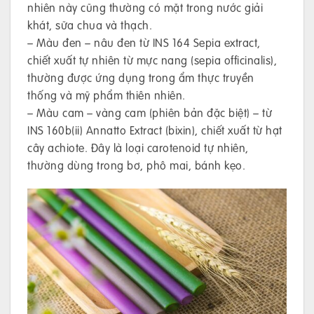
nhiên này cũng thường có mặt trong nước giải
khát, sữa chua và thạch.
– Màu đen – nâu đen từ INS 164 Sepia extract,
chiết xuất tự nhiên từ mực nang (sepia officinalis),
thường được ứng dụng trong ẩm thực truyền
thống và mỹ phẩm thiên nhiên.
– Màu cam – vàng cam (phiên bản đặc biệt) – từ
INS 160b(ii) Annatto Extract (bixin), chiết xuất từ hạt
cây achiote. Đây là loại carotenoid tự nhiên,
thường dùng trong bơ, phô mai, bánh kẹo.