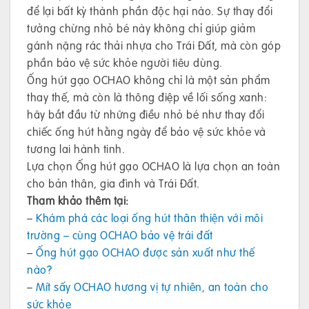
để lại bất kỳ thành phần độc hại nào. Sự thay đổi
tưởng chừng nhỏ bé này không chỉ giúp giảm
gánh nặng rác thải nhựa cho Trái Đất, mà còn góp
phần bảo vệ sức khỏe người tiêu dùng.
Ống hút gạo OCHAO không chỉ là một sản phẩm
thay thế, mà còn là thông điệp về lối sống xanh:
hãy bắt đầu từ những điều nhỏ bé như thay đổi
chiếc ống hút hằng ngày để bảo vệ sức khỏe và
tương lai hành tinh.
Lựa chọn Ống hút gạo OCHAO là lựa chọn an toàn
cho bản thân, gia đình và Trái Đất.
Tham khảo thêm tại:
–
Khám phá các loại ống hút thân thiện với môi
trường – cùng OCHAO bảo vệ trái đất
–
Ống hút gạo OCHAO được sản xuất như thế
nào?
–
Mít sấy OCHAO hương vị tự nhiên, an toàn cho
sức khỏe