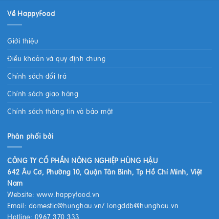
Về HappyFood
Giới thiệu
Điều khoản và quy định chung
Chính sách đổi trả
Chính sách giao hàng
Chính sách thông tin và bảo mật
Phân phối bởi
CÔNG TY CỔ PHẦN NÔNG NGHIỆP HÙNG HẬU
642 Âu Cơ, Phường 10, Quận Tân Bình, Tp Hồ Chí Minh, Việt
Nam
Website:
www.happyfood.vn
Email:
domestic@hunghau.vn
/
longddb@hunghau.vn
Hotline: 0967 370 333