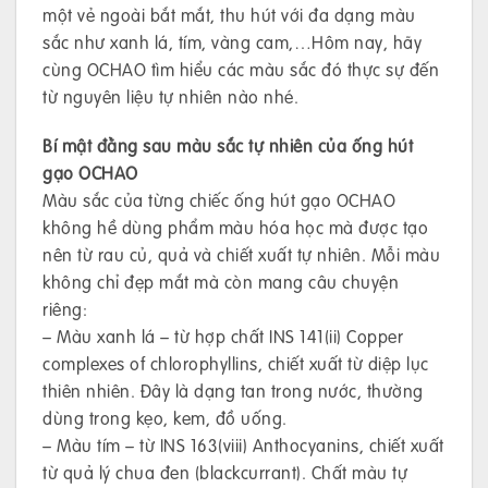
một vẻ ngoài bắt mắt, thu hút với đa dạng màu
sắc như xanh lá, tím, vàng cam,…Hôm nay, hãy
cùng OCHAO tìm hiểu các màu sắc đó thực sự đến
từ nguyên liệu tự nhiên nào nhé.
Bí mật đằng sau màu sắc tự nhiên của ống hút
gạo OCHAO
Màu sắc của từng chiếc ống hút gạo OCHAO
không hề dùng phẩm màu hóa học mà được tạo
nên từ rau củ, quả và chiết xuất tự nhiên. Mỗi màu
không chỉ đẹp mắt mà còn mang câu chuyện
riêng:
– Màu xanh lá – từ hợp chất INS 141(ii) Copper
complexes of chlorophyllins, chiết xuất từ diệp lục
thiên nhiên. Đây là dạng tan trong nước, thường
dùng trong kẹo, kem, đồ uống.
– Màu tím – từ INS 163(viii) Anthocyanins, chiết xuất
từ quả lý chua đen (blackcurrant). Chất màu tự