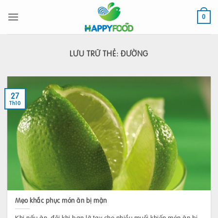
Bỏ
qua
0
nội
dung
LƯU TRỮ THẺ:
ĐƯỜNG
27
Th10
Mẹo khắc phục món ăn bị mặn
Khi nấu ăn, đôi khi bạn lỡ tay cho nhiều muối khiến món ăn bị