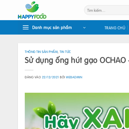
Bỏ
Tìm
qua
kiếm:
nội
dung
Danh mục sản phẩm
TRANG CHỦ
THÔNG TIN SẢN PHẨM
,
TIN TỨC
Sử dụng ống hút gạo OCHAO –
ĐĂNG VÀO
22/12/2021
BỞI
WEBADMIN