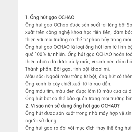
1. Ống hút gạo OCHAO
Ống hút gạo OChao được sản xuất tại làng bột Sa
xuất trên công nghệ khoa học tiên tiến, đảm bả
thiện với môi trường có thể tự phân hủy trong môi
Ống hút gạo OCHAO là loại ống hút làm từ tinh bộ
quả 100% tự nhiên. Ống hút gạo OCHAO hoàn toàn
thiên nhiên đã được xử lý mốc, vi sinh nên đảm bả
Thành phần: Bột gạo, tinh bột khoai mì.
Màu sắc: Ngoài màu trắng từ bột, ống hút có th
Ống xanh lá cây chiết xuất từ lá rau dền.
Ống màu tím, màu đen được làm từ màu của củ d
Ống hút bột có thể bảo quản trong môi trường bì
2. Vì sao nên sử dụng ống hút gạo OCHAO?
Ống hút được sản xuất trong nhà máy hợp vệ sinh
người sử dụng.
Ống hút gạo ra đời với mục đích thay thế ông hút