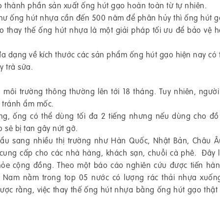
o thành phần sản xuất ống hút gạo hoàn toàn từ tự nhiên.
hư ống hút nhựa cần đến 500 năm để phân hủy thì ống hút g
 thay thế ống hút nhựa là một giải pháp tối ưu để bảo vệ h
đa dạng về kích thước các sản phẩm ống hút gạo hiện nay có 
y trà sữa.
 môi trường thông thường lên tới 18 tháng. Tuy nhiên, ngườ
ể tránh ẩm mốc.
ng, ống có thể dùng tối đa 2 tiếng nhưng nếu dùng cho đ
 sẽ bị tan gây nứt gỡ.
u sang nhiều thị trường như Hàn Quốc, Nhật Bản, Châu Â
 cung cấp cho các nhà hàng, khách sạn, chuỗi cà phê. Đây 
 khỏe cộng đồng. Theo một báo cáo nghiên cứu được tiến hà
t Nam nằm trong top 05 nước có lượng rác thải nhựa xuốn
được rằng, việc thay thế ống hút nhựa bằng ống hút gạo thật 