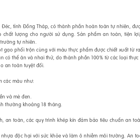
 Đéc, tỉnh Đồng Tháp, có thành phần hoàn toàn tự nhiên, đư
o chất lượng cho người sử dụng. Sản phẩm an toàn, tiện lợi
 trường tự nhiên.
t gạo phối trộn cùng với màu thực phẩm được chiết xuất từ ra
 có thể ăn và nhai thử, do thành phần 100% từ các loại thự
o an toàn tuyệt đối.
êm các màu như:
ền và mè đen.
nh thường khoảng 18 tháng.
, an toàn, các quy trình khép kín đảm bảo tiêu chuẩn an to
 nhựa độc hại với sức khỏe và làm ô nhiễm môi trường. An to