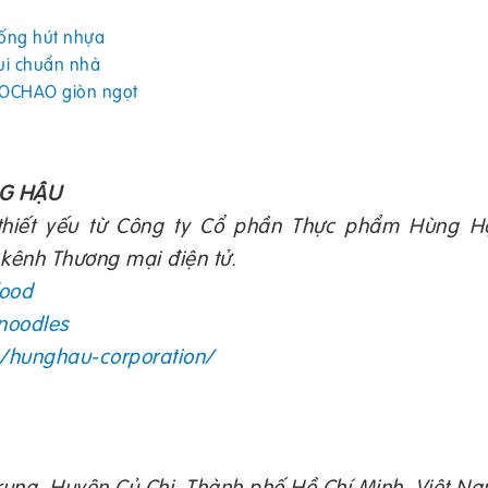
ống hút nhựa
vui chuẩn nhà
y OCHAO giòn ngọt
NG HẬU
thiết yếu từ Công ty Cổ phần Thực phẩm Hùng H
 kênh Thương mại điện tử.
food
-noodles
/hunghau-corporation/
 Trung, Huyện Củ Chi, Thành phố Hồ Chí Minh, Việt Na