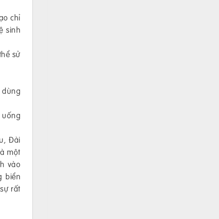
ạo chỉ
ệ sinh
thể sử
i dùng
ồ uống
u, Đài
là một
nh vào
g biển
sự rất