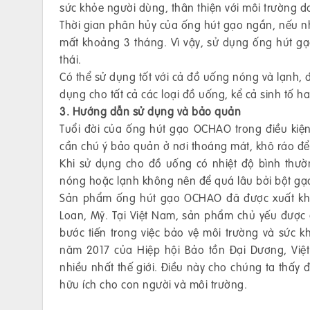
sức khỏe người dùng, thân thiện với môi trường d
Thời gian phân hủy của ống hút gạo ngắn, nếu n
mất khoảng 3 tháng. Vì vậy, sử dụng ống hút gạo
thái.
Có thể sử dụng tốt với cả đồ uống nóng và lạnh, 
dụng cho tất cả các loại đồ uống, kể cả sinh tố ha
3. Hướng dẫn sử dụng và bảo quản
Tuổi đời của ống hút gạo OCHAO trong điều kiện
cần chú ý bảo quản ở nơi thoáng mát, khô ráo đ
Khi sử dụng cho đồ uống có nhiệt độ bình thườ
nóng hoặc lạnh không nên để quá lâu bởi bột gạo
Sản phẩm ống hút gạo OCHAO đã được xuất khẩ
Loan, Mỹ. Tại Việt Nam, sản phẩm chủ yếu được
bước tiến trong việc bảo vệ môi trường và sức
năm 2017 của Hiệp hội Bảo tồn Đại Dương, Việ
nhiều nhất thế giới. Điều này cho chúng ta thấy 
hữu ích cho con người và môi trường.