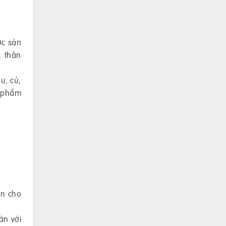
ợc sản
, thân
u, củ,
c phẩm
àn cho
àn với