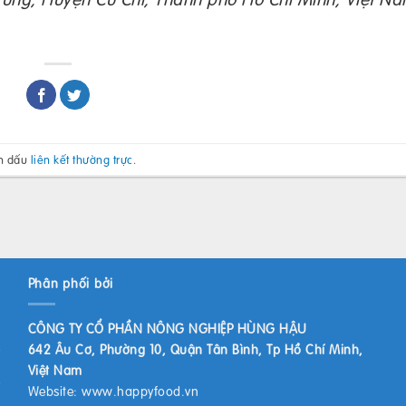
h dấu
liên kết thường trực
.
Phân phối bởi
CÔNG TY CỔ PHẦN NÔNG NGHIỆP HÙNG HẬU
642 Âu Cơ, Phường 10, Quận Tân Bình, Tp Hồ Chí Minh,
Việt Nam
Website:
www.happyfood.vn