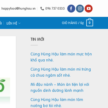
happyfood@hunghau.vn
096 737 0333
GIỎ HÀNG /
0
₫
0
ỐI
LIÊN HỆ
TIN MỚI
Cùng Hùng Hậu làm món mực trộn
khổ qua nhé.
Cùng Hùng Hậu làm món mì trứng
cà chua ngâm sốt nhé.
Mì đậu nành – Món ăn tiện lợi với
nguồn dinh dưỡng lành mạnh
Cùng Hùng Hậu làm món tôm
nướng bơ tỏi nhé.