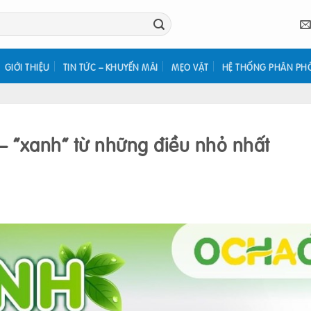
GIỚI THIỆU
TIN TỨC – KHUYẾN MÃI
MẸO VẶT
HỆ THỐNG PHÂN PH
 “xanh” từ những điều nhỏ nhất