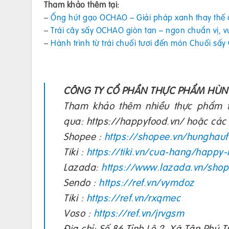
Tham khảo thêm tại:
–
Ống hút gạo OCHAO – Giải pháp xanh thay thế 
–
Trái cây sấy OCHAO giòn tan – ngon chuẩn vị, 
–
Hành trình từ trái chuối tươi đến món Chuối sấ
CÔNG TY CỔ PHẦN THỰC PHẨM HÙ
Tham khảo thêm nhiều thực phẩm 
qua: https://happyfood.vn/ hoặc các
Shopee :
https://shopee.vn/hunghau
Tiki :
https://tiki.vn/cua-hang/happy
Lazada:
https://www.lazada.vn/shop
Sendo :
https://ref.vn/vymdoz
Tiki :
https://ref.vn/rxqmec
Voso :
https://ref.vn/jrvgsm
Địa chỉ: Số 86 Tỉnh Lộ 2, Xã Tân Phú