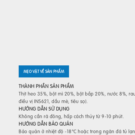
MẸO VẶT VỀ SẢN PHẨM
THÀNH PHẦN SẢN PHẨM
Thịt heo 35%, bột mì 20%, bột bắp 20%, nước 8%, rau c
điều vị INS621, dầu mè, tiêu sọ).
HƯỚNG DẪN SỬ DỤNG
Không cần rã đông, hấp cách thủy từ 9-10 phút.
HƯỚNG DẪN BẢO QUẢN
Bảo quản ở nhiệt độ -18°C hoặc trong ngăn đá tủ lạn