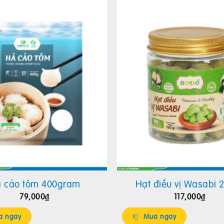
 cảo tôm 400gram
Hạt điều vị Wasabi 
79,000
₫
117,000
₫
 ngay
Mua ngay