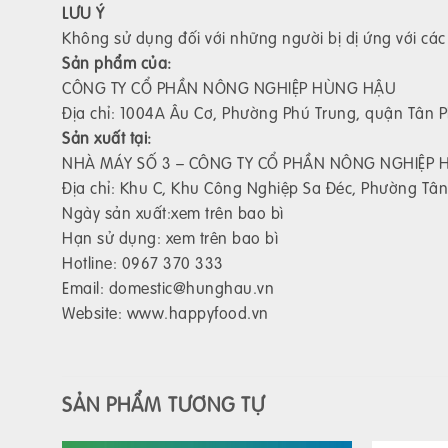
LƯU Ý
Không sử dụng đối với những người bị dị ứng với cá
Sản phẩm của:
CÔNG TY CỔ PHẦN NÔNG NGHIỆP HÙNG HẬU
Địa chỉ: 1004A Âu Cơ, Phường Phú Trung, quận Tân 
Sản xuất tại:
NHÀ MÁY SỐ 3 – CÔNG TY CỔ PHẦN NÔNG NGHIỆP
Địa chỉ: Khu C, Khu Công Nghiệp Sa Đéc, Phường Tâ
Ngày sản xuất:xem trên bao bì
Hạn sử dụng: xem trên bao bì
Hotline: 0967 370 333
Email: domestic@hunghau.vn
Website: www.happyfood.vn
SẢN PHẨM TƯƠNG TỰ