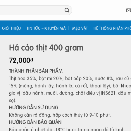
GIỚI THIỆU
TIN TỨC – KHUYẾN MÃI
MẸO VẶT
HỆ THỐNG PHÂN PH
Há cảo thịt 400 gram
72,000
₫
THÀNH PHẦN SẢN PHẨM
Thịt heo 35%, bột mì 20%, bột bắp 20%, nước 8%, rau củ 
15% (măng, hành tây, hành lá, cà rốt, khoai tây), bột khoa
gia vị (dầu nành, muối, đường, chất điều vị INS621, dầu m
sọ).
HƯỚNG DẪN SỬ DỤNG
Không cần rã đông, hấp cách thủy từ 9-10 phút.
HƯỚNG DẪN BẢO QUẢN
Bảo quản ở nhiệt độ -18°C hoặc trong ngăn đá tủ lạnh.