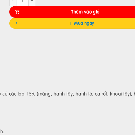
Thêm vào giỏ
Mua ngay
ủ các loại 15% (măng, hành tây, hành lá, cà rốt, khoai tây), 
h.