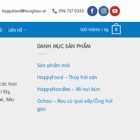
happyfood@hunghau.vn
096 737 0333
GIỎ HÀNG /
0
₫
0
ỐI
LIÊN HỆ
DANH MỤC SẢN PHẨM
Sản phẩm mới
HappyFood – Thủy hải sản
các loại
HappyNoodles – Mì nui bún
i tây,
è, tiêu
Ochao – Rau củ quả sấy/Ống hút
gạo