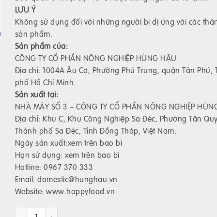
LƯU Ý
Không sử dụng đối với những người bị dị ứng với các th
sản phẩm.
Sản phẩm của:
CÔNG TY CỔ PHẦN NÔNG NGHIỆP HÙNG HẬU
Địa chỉ: 1004A Âu Cơ, Phường Phú Trung, quận Tân Phú,
phố Hồ Chí Minh.
Sản xuất tại:
NHÀ MÁY SỐ 3 – CÔNG TY CỔ PHẦN NÔNG NGHIỆP HÙN
Địa chỉ: Khu C, Khu Công Nghiệp Sa Đéc, Phường Tân Qu
Thành phố Sa Đéc, Tỉnh Đồng Tháp, Việt Nam.
Ngày sản xuất:xem trên bao bì
Hạn sử dụng: xem trên bao bì
Hotline: 0967 370 333
Email: domestic@hunghau.vn
Website: www.happyfood.vn
Há cảo thịt 400 gram số lượng