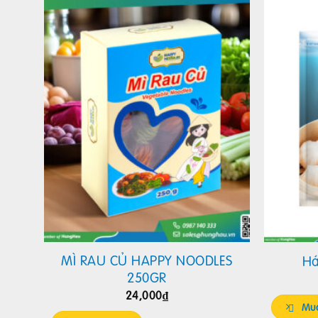
MÌ RAU CỦ HAPPY NOODLES
r
Há
250GR
24,000
₫
Mua