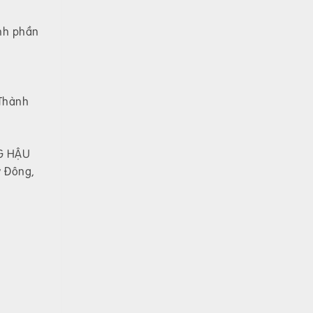
ành phần
 Thành
G HẬU
y Đông,