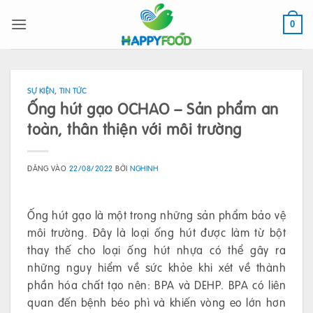
Bỏ
qua
0
nội
dung
SỰ KIỆN
,
TIN TỨC
Ống hút gạo OCHAO – Sản phẩm an
toàn, thân thiện với môi trường
ĐĂNG VÀO
22/08/2022
BỞI
NGHINH
Ống hút gạo là một trong những sản phẩm bảo vệ
môi trường. Đây là loại ống hút được làm từ bột
thay thế cho loại ống hút nhựa có thể gây ra
những nguy hiểm về sức khỏe khi xét về thành
phần hóa chất tạo nên: BPA và DEHP. BPA có liên
quan đến bệnh béo phì và khiến vòng eo lớn hơn