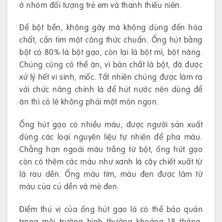
ở nhóm đối tượng trẻ em và thanh thiếu niên.
Để bột bền, không gãy mà không dùng đến hóa
chất, cần tìm một công thức chuẩn. Ống hút bằng
bột có 80% là bột gạo, còn lại là bột mì, bột năng.
Chúng cũng có thể ăn, vì bản chất là bột, đã được
xử lý hết vi sinh, mốc. Tất nhiên chúng được làm ra
với chức năng chính là để hút nước nên dùng để
ăn thì có lẽ không phải một món ngon.
Ống hút gạo có nhiều màu, được người sản xuất
dùng các loại nguyên liệu tự nhiên để pha màu.
Chẳng hạn ngoài màu trắng từ bột, ống hút gạo
còn có thêm các màu như xanh lá cây chiết xuất từ
lá rau dền. Ống màu tím, màu đen được làm từ
màu của củ dền và mè đen.
Điểm thú vị của ống hút gạo là có thể bảo quản
trong môi trường bình thường khoảng 18 tháng,