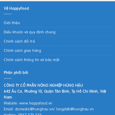
Về HappyFood
Giới thiệu
Điều khoản và quy định chung
Chính sách đổi trả
Chính sách giao hàng
Chính sách thông tin và bảo mật
Phân phối bởi
CÔNG TY CỔ PHẦN NÔNG NGHIỆP HÙNG HẬU
642 Âu Cơ, Phường 10, Quận Tân Bình, Tp Hồ Chí Minh, Việt
Nam
Website:
www.happyfood.vn
Email:
domestic@hunghau.vn
/
longddb@hunghau.vn
Hotline: 0967 370 333