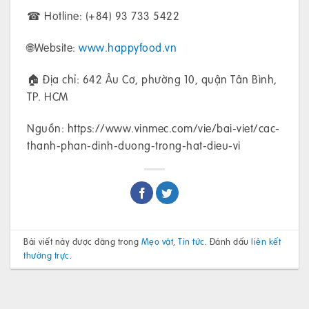
☎ Hotline: (+84) 93 733 5422
🌐Website:
www.happyfood.vn
🏠 Địa chỉ: 642 Âu Cơ, phường 10, quận Tân Bình,
TP. HCM
Nguồn: https://www.vinmec.com/vie/bai-viet/cac-
thanh-phan-dinh-duong-trong-hat-dieu-vi
Bài viết này được đăng trong
Mẹo vặt
,
Tin tức
. Đánh dấu
liên kết
thường trực
.