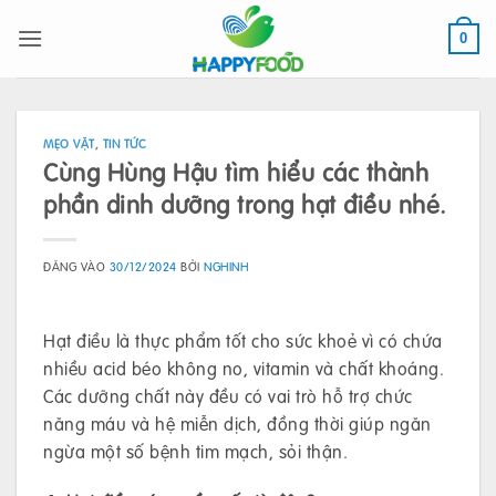
Bỏ
qua
0
nội
dung
MẸO VẶT
,
TIN TỨC
Cùng Hùng Hậu tìm hiểu các thành
phần dinh dưỡng trong hạt điều nhé.
ĐĂNG VÀO
30/12/2024
BỞI
NGHINH
Hạt điều là thực phẩm tốt cho sức khoẻ vì có chứa
nhiều acid béo không no, vitamin và chất khoáng.
Các dưỡng chất này đều có vai trò hỗ trợ chức
năng máu và hệ miễn dịch, đồng thời giúp ngăn
ngừa một số bệnh tim mạch, sỏi thận.