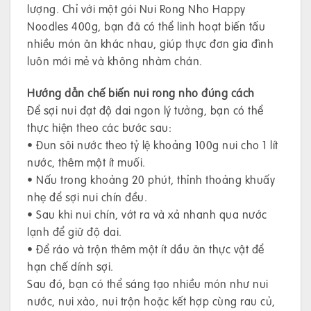
lượng. Chỉ với một gói Nui Rong Nho Happy
Noodles 400g, bạn đã có thể linh hoạt biến tấu
nhiều món ăn khác nhau, giúp thực đơn gia đình
luôn mới mẻ và không nhàm chán.
Hướng dẫn chế biến nui rong nho đúng cách
Để sợi nui đạt độ dai ngon lý tưởng, bạn có thể
thực hiện theo các bước sau:
• Đun sôi nước theo tỷ lệ khoảng 100g nui cho 1 lít
nước, thêm một ít muối.
• Nấu trong khoảng 20 phút, thỉnh thoảng khuấy
nhẹ để sợi nui chín đều.
• Sau khi nui chín, vớt ra và xả nhanh qua nước
lạnh để giữ độ dai.
• Để ráo và trộn thêm một ít dầu ăn thực vật để
hạn chế dính sợi.
Sau đó, bạn có thể sáng tạo nhiều món như nui
nước, nui xào, nui trộn hoặc kết hợp cùng rau củ,