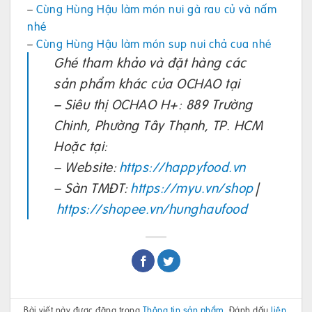
–
Cùng Hùng Hậu làm món nui gà rau củ và nấm
nhé
–
Cùng Hùng Hậu làm món sup nui chả cua nhé
Ghé tham khảo và đặt hàng các
sản phẩm khác của OCHAO tại
– Siêu thị OCHAO H+: 889 Trường
Chinh, Phường Tây Thạnh, TP. HCM
Hoặc tại:
– Website:
https://happyfood.vn
– Sàn TMĐT:
https://myu.vn/shop
|
https://shopee.vn/hunghaufood
Bài viết này được đăng trong
Thông tin sản phẩm
. Đánh dấu
liên