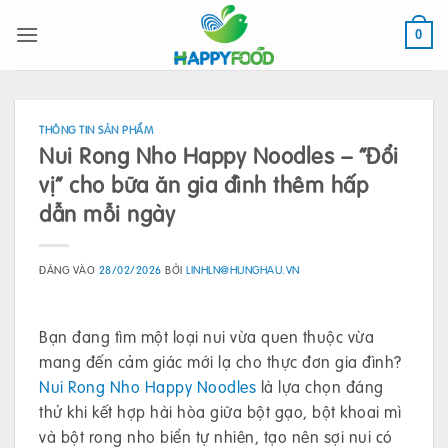
Bỏ
qua
0
nội
dung
THÔNG TIN SẢN PHẨM
Nui Rong Nho Happy Noodles – “Đổi
vị” cho bữa ăn gia đình thêm hấp
dẫn mỗi ngày
ĐĂNG VÀO
28/02/2026
BỞI
LINHLN@HUNGHAU.VN
Bạn đang tìm một loại nui vừa quen thuộc vừa
mang đến cảm giác mới lạ cho thực đơn gia đình?
Nui Rong Nho Happy Noodles
là lựa chọn đáng
thử khi kết hợp hài hòa giữa bột gạo, bột khoai mì
và bột rong nho biển tự nhiên, tạo nên sợi nui có