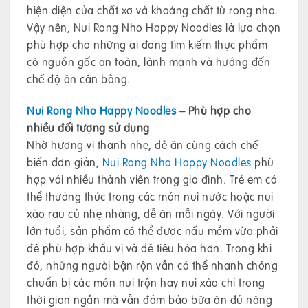
hiện diện của chất xơ và khoáng chất từ rong nho.
Vậy nên, Nui Rong Nho Happy Noodles là lựa chọn
phù hợp cho những ai đang tìm kiếm thực phẩm
có nguồn gốc an toàn, lành mạnh và hướng đến
chế độ ăn cân bằng.
Nui Rong Nho Happy Noodles
– Phù hợp cho
nhiều đối tượng sử dụng
Nhờ hương vị thanh nhẹ, dễ ăn cùng cách chế
biến đơn giản,
Nui Rong Nho Happy Noodles
phù
hợp với nhiều thành viên trong gia đình. Trẻ em có
thể thưởng thức trong các món nui nước hoặc nui
xào rau củ nhẹ nhàng, dễ ăn mỗi ngày. Với người
lớn tuổi, sản phẩm có thể được nấu mềm vừa phải
để phù hợp khẩu vị và dễ tiêu hóa hơn. Trong khi
đó, những người bận rộn vẫn có thể nhanh chóng
chuẩn bị các món nui trộn hay nui xào chỉ trong
thời gian ngắn mà vẫn đảm bảo bữa ăn đủ năng