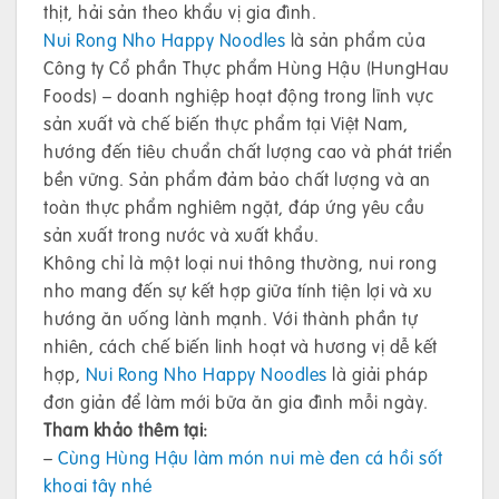
thịt, hải sản theo khẩu vị gia đình.
Nui Rong Nho Happy Noodles
là sản phẩm của
Công ty Cổ phần Thực phẩm Hùng Hậu (HungHau
Foods) – doanh nghiệp hoạt động trong lĩnh vực
sản xuất và chế biến thực phẩm tại Việt Nam,
hướng đến tiêu chuẩn chất lượng cao và phát triển
bền vững. Sản phẩm đảm bảo chất lượng và an
toàn thực phẩm nghiêm ngặt, đáp ứng yêu cầu
sản xuất trong nước và xuất khẩu.
Không chỉ là một loại nui thông thường, nui rong
nho mang đến sự kết hợp giữa tính tiện lợi và xu
hướng ăn uống lành mạnh. Với thành phần tự
nhiên, cách chế biến linh hoạt và hương vị dễ kết
hợp,
Nui Rong Nho Happy Noodles
là giải pháp
đơn giản để làm mới bữa ăn gia đình mỗi ngày.
Tham khảo thêm tại:
–
Cùng Hùng Hậu làm món nui mè đen cá hồi sốt
khoai tây nhé