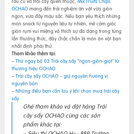
rau củ và trái cây quen thuộc,
Mix Fruits Chips
OCHAO
mang đến trải nghiệm ăn vặt vừa giòn
ngon, vừa đầy màu sắc. Nếu bạn yêu thích những
món snack từ nguyên liệu tự nhiên, mê cảm giác
giòn rụm vui miệng và thích sự đa dạng trong từng
lần thưởng thức, đây chắc chắn là món ăn vặt bạn
nhất định phải thử.
Tham khảo thêm tại:
–
Thử ngay bộ 03 Trái cây sấy “ngon-giòn-giọt” từ
thương hiệu OCHAO
–
Trái cây sấy OCHAO – giữ nguyên hương vị
nguyên bản
–
Những điều bạn cần lưu ý khi chọn mua trái cây
sấy
Ghé tham khảo và đặt hàng Trái
cây sấy OCHAO cùng các sản
phẩm khác tại:
– Siêu thị OCHAO H+: 889 Trường