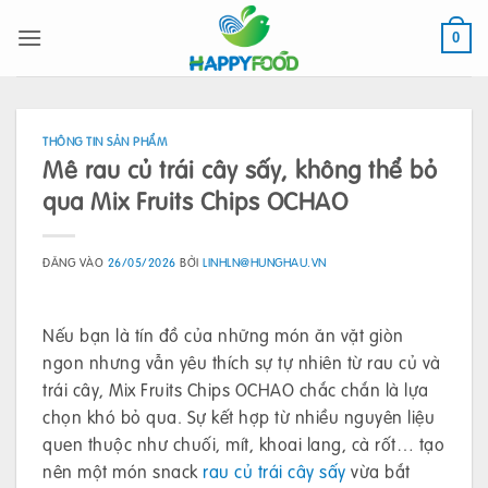
Bỏ
qua
0
nội
dung
THÔNG TIN SẢN PHẨM
Mê rau củ trái cây sấy, không thể bỏ
qua Mix Fruits Chips OCHAO
ĐĂNG VÀO
26/05/2026
BỞI
LINHLN@HUNGHAU.VN
Nếu bạn là tín đồ của những món ăn vặt giòn
ngon nhưng vẫn yêu thích sự tự nhiên từ rau củ và
trái cây, Mix Fruits Chips OCHAO chắc chắn là lựa
chọn khó bỏ qua. Sự kết hợp từ nhiều nguyên liệu
quen thuộc như chuối, mít, khoai lang, cà rốt… tạo
nên một món snack
rau củ trái cây sấy
vừa bắt