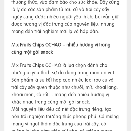
thưởng thức, vừa đảm bảo cho sức khỏe. Đây cũng
là lý do các sản phẩm từ rau củ và trái cây sấy
ngày càng được nhiều người yêu thích, bởi vẫn giữ
được hương vị đặc trưng của nguyên liệu, nhưng
mang đến trải nghiệm mới lạ và hấp dẫn.
Mix Fruits Chips OCHAO – nhiều hương vị trong
cùng một gói snack
Mix Fruits Chips OCHAO là lựa chọn dành cho
những ai yêu thích sự đa dạng trong món ăn vặt.
Sản phẩm là sự kết hợp của nhiều loại rau củ và
trái cây sấy quen thuộc như chuối, mít, khoai lang,
khoai môn, cà rốt… mang đến nhiều hương vị
khác nhau trong cùng một gói snack.
Mỗi nguyên liệu đều có nét đặc trưng riêng, tạo
nên trải nghiệm thưởng thức phong phú. Có miếng
mang vị ngọt thơm đặc trưng của trái cây, có
miếng lại cho cảm giác bùi nhẹ, có miếng mang