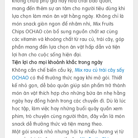
không chứa phụ gia hay hóa chất bảo quản,
mang đến thêm sự an tâm cho người tiêu dùng khi
lựa chọn làm món ăn vặt hằng ngày. Không chỉ là
món snack giòn ngon để nhâm nhi, Mix Fruits
Chips OCHAO còn bổ sung nguồn chất xơ cùng
các vitamin và khoáng chất từ rau củ, trái cây, góp
phần mang đến lựa chọn ăn vặt hấp dẫn và tiện
lợi hơn cho cuộc sống hiện đại.
Tiện lợi cho mọi khoảnh khắc trong ngày
Không cần chế biến cầu kỳ,
Mix rau củ trái cây sấy
OCHAO
có thể thưởng thức ngay khi mở gói. Thiết
kế nhỏ gọn, dễ bảo quản giúp sản phẩm trở thành
món ăn vặt thích hợp cho những bữa ăn nhẹ hằng
ngày hay đồng hành trong các chuyến đi. Dù là lúc
học tập, làm việc hay những buổi quây quần xem
phim, trò chuyện cùng người thân, đây vẫn là món
snack dễ thưởng thức và tiện mang theo.
Một gói snack nhỏ nhưng hội tụ nhiều hương vị từ