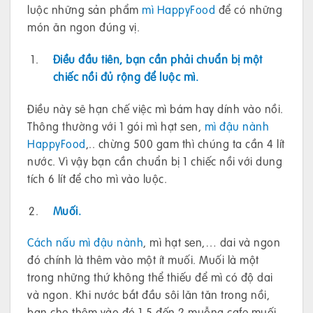
luộc những sản phẩm
mì HappyFood
để có những
món ăn ngon đúng vị.
Điều đầu tiên, bạn cần phải chuẩn bị một
chiếc nồi đủ rộng để luộc mì.
Điều này sẽ hạn chế việc mì bám hay dính vào nồi.
Thông thường với 1 gói mì hạt sen,
mì đậu nành
HappyFood
,.. chừng 500 gam thì chúng ta cần 4 lít
nước. Vì vậy bạn cần chuẩn bị 1 chiếc nồi với dung
tích 6 lít để cho mì vào luộc.
Muối.
Cách nấu mì đậu nành
, mì hạt sen,… dai và ngon
đó chính là thêm vào một ít muối. Muối là một
trong những thứ không thể thiếu để mì có độ dai
và ngon. Khi nước bắt đầu sôi lăn tăn trong nồi,
bạn cho thêm vào đó 1,5 đến 2 muỗng cafe muối.