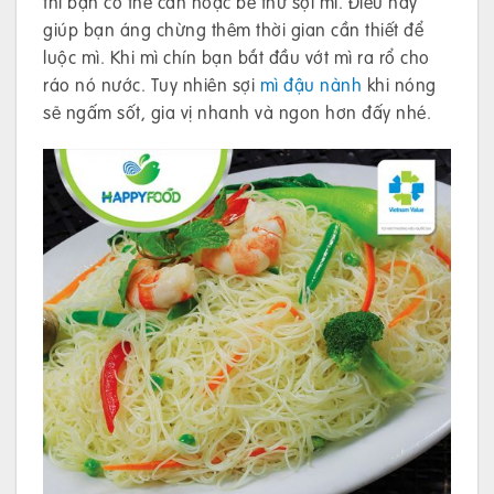
thì bạn có thể cắn hoặc bẻ thử sợi mì. Điều này
giúp bạn áng chừng thêm thời gian cần thiết để
luộc mì. Khi mì chín bạn bắt đầu vớt mì ra rổ cho
ráo nó nước. Tuy nhiên sợi
mì đậu nành
khi nóng
sẽ ngấm sốt, gia vị nhanh và ngon hơn đấy nhé.