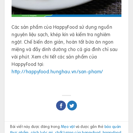
Các sản phẩm của HappyFood sử dụng nguồn
nguyên liệu sạch, khép kín và kiểm tra nghiêm
ngặt. Chế biến đơn giản, hoàn tất bữa ăn ngon
miệng và đầy dinh dưỡng cho cả gia đình chỉ sau
vài phút. Xem chi tiết các sản phẩm của
HappyFood tại:
http://happyfood.hunghau.vn/san-pham/
Bài viết này được đăng trong
Mẹo vặt
và được gắn thẻ
bảo quản
thực phẩm
,
cách luộc mì
,
chất lượng của happyfood
,
happyfood
,