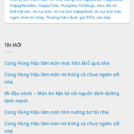
HappyNoodles
,
HappyTime
,
HungHau Holdings
,
mẹo vặt
,
mì
khô hạt sen
,
mì nui bún
,
mì nui bún happyfood
,
mì nui bún nào
ngon
,
món mì chay
,
Thương hiệu Quốc gia 2016
,
vào bếp
.
TIN MỚI
Cùng Hùng Hậu làm món mực trộn khổ qua nhé.
Cùng Hùng Hậu làm món mì trứng cà chua ngâm sốt
nhé.
Mì đậu nành – Món ăn tiện lợi với nguồn dinh dưỡng
lành mạnh
Cùng Hùng Hậu làm món tôm nướng bơ tỏi nhé.
Cùng Hùng Hậu làm món mì trứng cà chua ngâm sốt
nhé.