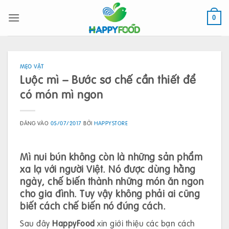
Bỏ
qua
0
nội
dung
MẸO VẶT
Luộc mì – Bước sơ chế cần thiết để
có món mì ngon
ĐĂNG VÀO
05/07/2017
BỞI
HAPPYSTORE
Mì nui bún
không còn là những sản phẩm
xa lạ với người Việt. Nó được dùng hằng
ngày, chế biến thành những món ăn ngon
cho gia đình. Tuy vậy không phải ai cũng
biết cách chế biến nó đúng cách.
Sau đây
HappyFood
xin giới thiệu các bạn cách