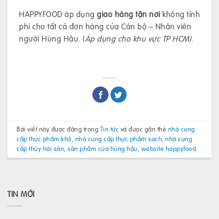
HAPPYFOOD áp dụng
giao hàng tận nơi
không tính
phí cho tất cả đơn hàng của Cán bộ – Nhân viên
người Hùng Hậu. (
Áp dụng cho khu vực TP HCM).
Bài viết này được đăng trong
Tin tức
và được gắn thẻ
nhà cung
cấp thực phẩm khô
,
nhà cung cấp thực phẩm sạch
,
nhà cung
cấp thủy hải sản
,
sản phẩm của hùng hậu
,
website happyfood
.
TIN MỚI