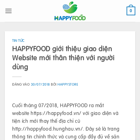
Bỏ
qua
0
nội
dung
TIN TỨC
HAPPYFOOD giới thiệu giao diện
Website mới thân thiện với người
dùng
ĐĂNG VÀO
30/07/2018
BỞI
HAPPYSTORE
Cuối tháng 07/2018, HAPPYFOOD ra mắt
website https://happyfood.vn/ với giao diện và
tiện ích mới thay thế địa chỉ cũ
http://happyfood.hunghau.vn/. Đây sẽ là trang
thông tin chính thức và cung cấp đầy đủ về sản