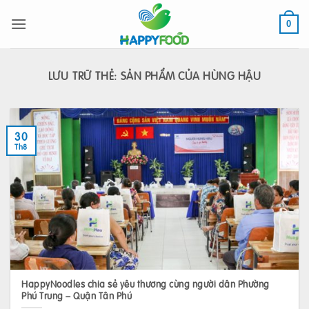
Bỏ
qua
0
nội
dung
LƯU TRỮ THẺ:
SẢN PHẨM CỦA HÙNG HẬU
30
Th8
HappyNoodles chia sẻ yêu thương cùng người dân Phường
Phú Trung – Quận Tân Phú