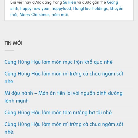
Bài viết này được đăng trong
Sự kiện
và được gắn thẻ
Giáng
sinh
,
happy new year
,
happyfood
,
HungHau Holdings
,
khuyến
mãi
,
Merry Christmas
,
năm mới
.
TIN MỚI
Cùng Hùng Hậu làm món mực trộn khổ qua nhé.
Cùng Hùng Hậu làm món mì trứng cà chua ngâm sốt
nhé.
Mì đậu nành – Món ăn tiện lợi với nguồn dinh dưỡng
lành mạnh
Cùng Hùng Hậu làm món tôm nướng bơ tỏi nhé.
Cùng Hùng Hậu làm món mì trứng cà chua ngâm sốt
nhé.