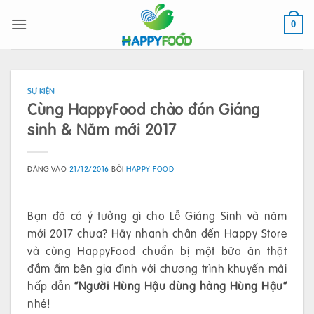
Bỏ
qua
0
nội
dung
SỰ KIỆN
Cùng HappyFood chào đón Giáng
sinh & Năm mới 2017
ĐĂNG VÀO
21/12/2016
BỞI
HAPPY FOOD
Bạn đã có ý tưởng gì cho Lễ Giáng Sinh và năm
mới 2017 chưa? Hãy nhanh chân đến Happy Store
và cùng HappyFood chuẩn bị một bữa ăn thật
đầm ấm bên gia đình với chương trình khuyến mãi
hấp dẫn
“Người Hùng Hậu dùng hàng Hùng Hậu”
nhé!