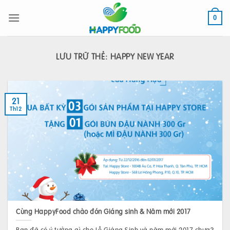
Bỏ
qua
0
nội
dung
LƯU TRỮ THẺ:
HAPPY NEW YEAR
21
Th12
Cùng HappyFood chào đón Giáng sinh & Năm mới 2017
Bạn đã có ý tưởng gì cho Lễ Giáng Sinh và năm mới 2017 chưa?