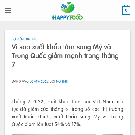
Bỏ
qua
0
nội
dung
SỰ KIỆN
,
TIN TỨC
Vì sao xuất khẩu tôm sang Mỹ và
Trung Quốc giảm mạnh trong tháng
7
ĐĂNG VÀO
05/09/2022
BỞI
NGHINH
Tháng 7-2022, xuất khẩu tôm của Việt Nam tiếp
tục đà giảm của tháng 6, trong số các thị trường
xuất khẩu chính, xuất khẩu sang Mỹ và Trung
Quốc giảm lần lượt 54% và 17%.