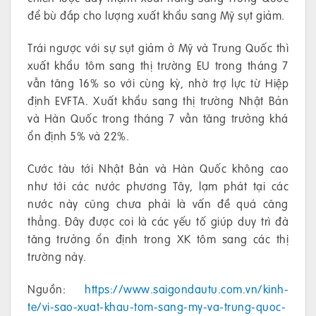
để bù đắp cho lượng xuất khẩu sang Mỹ sụt giảm.
Trái ngược với sự sụt giảm ở Mỹ và Trung Quốc thì
xuất khẩu tôm sang thị trường EU trong tháng 7
vẫn tăng 16% so với cùng kỳ, nhờ trợ lực từ Hiệp
định EVFTA. Xuất khẩu sang thị trường Nhật Bản
và Hàn Quốc trong tháng 7 vẫn tăng trưởng khá
ổn định 5% và 22%.
Cước tàu tới Nhật Bản và Hàn Quốc không cao
như tới các nước phương Tây, lạm phát tại các
nước này cũng chưa phải là vấn đề quá căng
thẳng. Đây được coi là các yếu tố giúp duy trì đà
tăng trưởng ổn định trong XK tôm sang các thị
trường này.
Nguồn:
https://www.saigondautu.com.vn/kinh-
te/vi-sao-xuat-khau-tom-sang-my-va-trung-quoc-