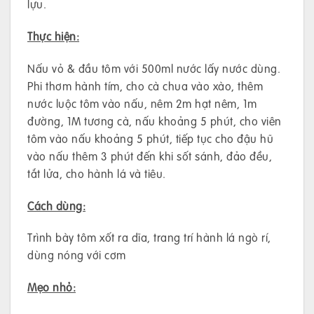
lựu.
Thực hiện:
Nấu vỏ & đầu tôm với 500ml nước lấy nước dùng.
Phi thơm hành tím, cho cà chua vào xào, thêm
nước luộc tôm vào nấu, nêm 2m hạt nêm, 1m
đường, 1M tương cà, nấu khoảng 5 phút, cho viên
tôm vào nấu khoảng 5 phút, tiếp tục cho đậu hũ
vào nấu thêm 3 phút đến khi sốt sánh, đảo đều,
tắt lửa, cho hành lá và tiêu.
Cách dùng:
Trình bày tôm xốt ra dĩa, trang trí hành lá ngò rí,
dùng nóng với cơm
Mẹo nhỏ: