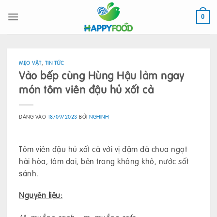
Bỏ
qua
0
nội
dung
MẸO VẶT
,
TIN TỨC
Vào bếp cùng Hùng Hậu làm ngay
món tôm viên đậu hủ xốt cà
ĐĂNG VÀO
18/09/2023
BỞI
NGHINH
Tôm viên đậu hủ xốt cà với vị đậm đà chua ngọt
hài hòa, tôm dai, bên trong không khô, nước sốt
sánh.
Nguyên liệu: