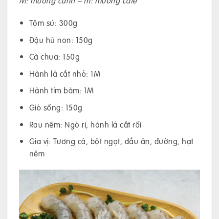
M: muỗng canh – m: muỗng cafe
Tôm sú: 300g
Đậu hũ non: 150g
Cà chua: 150g
Hành lá cắt nhỏ: 1M
Hành tím băm: 1M
Giò sống: 150g
Rau nêm: Ngò rí, hành lá cắt rối
Gia vị: Tương cà, bột ngọt, dầu ăn, đường, hạt
nêm