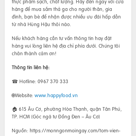
thực phẩm sạch, chất lượng. Hãy đến ngay với cửa
hàng để mua sắm thả ga cho người thân, gia
đình, bạn bè để nhận được nhiều ưu đãi hấp dẫn
từ nhà Hùng Hậu thôi nào.
Nếu khách hàng cần tư vấn thông tin hay đặt
hàng vui lòng liên hệ địa chỉ phía dưới. Chúng tôi
chân thành cảm ơn!
Thông tin liên hệ:
☎ Hotline: 0967 370 333
🌐Website:
www.happyfood.vn
🏠 615 Âu Cơ, phường Hòa Thạnh, quận Tân Phú,
TP. HCM (Góc ngã tư Đồng Đen – Âu Cơ)
Nguồn: https://monngonmoingay.com/tom-vien-