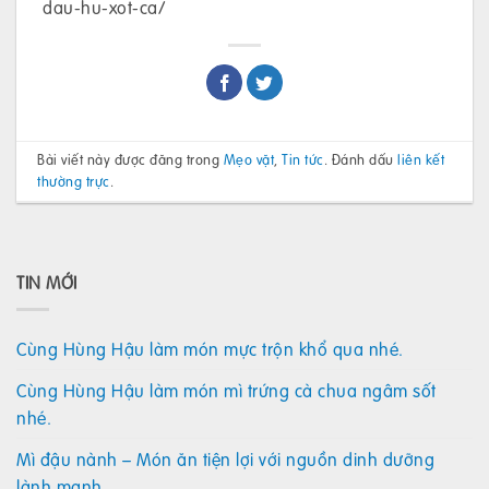
dau-hu-xot-ca/
Bài viết này được đăng trong
Mẹo vặt
,
Tin tức
. Đánh dấu
liên kết
thường trực
.
TIN MỚI
Cùng Hùng Hậu làm món mực trộn khổ qua nhé.
Cùng Hùng Hậu làm món mì trứng cà chua ngâm sốt
nhé.
Mì đậu nành – Món ăn tiện lợi với nguồn dinh dưỡng
lành mạnh