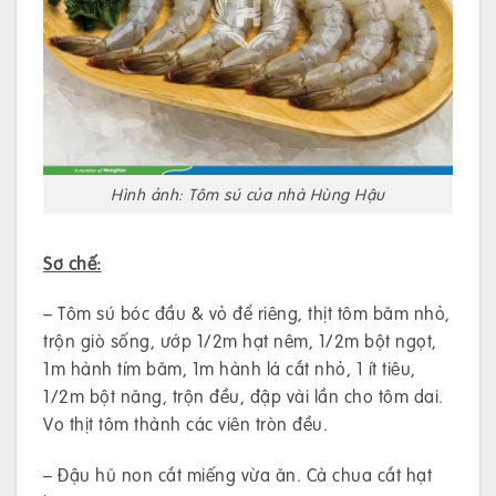
Hình ảnh: Tôm sú của nhà Hùng Hậu
Sơ chế:
– Tôm sú bóc đầu & vỏ để riêng, thịt tôm băm nhỏ,
trộn giò sống, ướp 1/2m hạt nêm, 1/2m bột ngọt,
1m hành tím băm, 1m hành lá cắt nhỏ, 1 ít tiêu,
1/2m bột năng, trộn đều, đập vài lần cho tôm dai.
Vo thịt tôm thành các viên tròn đều.
– Đậu hũ non cắt miếng vừa ăn. Cà chua cắt hạt