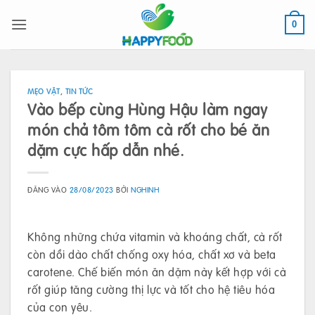
Bỏ
qua
0
nội
dung
MẸO VẶT
,
TIN TỨC
Vào bếp cùng Hùng Hậu làm ngay
món chả tôm tôm cà rốt cho bé ăn
dặm cực hấp dẫn nhé.
ĐĂNG VÀO
28/08/2023
BỞI
NGHINH
Không những chứa vitamin và khoáng chất, cà rốt
còn dồi dào chất chống oxy hóa, chất xơ và beta
carotene. Chế biến món ăn dặm này kết hợp với cà
rốt giúp tăng cường thị lực và tốt cho hệ tiêu hóa
của con yêu.