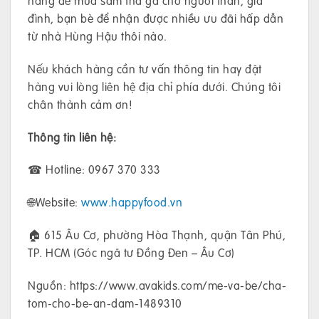
hàng để mua sắm thả ga cho người thân, gia
đình, bạn bè để nhận được nhiều ưu đãi hấp dẫn
từ nhà Hùng Hậu thôi nào.
Nếu khách hàng cần tư vấn thông tin hay đặt
hàng vui lòng liên hệ địa chỉ phía dưới. Chúng tôi
chân thành cảm ơn!
Thông tin liên hệ:
☎ Hotline: 0967 370 333
🌐Website:
www.happyfood.vn
🏠 615 Âu Cơ, phường Hòa Thạnh, quận Tân Phú,
TP. HCM (Góc ngã tư Đồng Đen – Âu Cơ)
Nguồn: https://www.avakids.com/me-va-be/cha-
tom-cho-be-an-dam-1489310