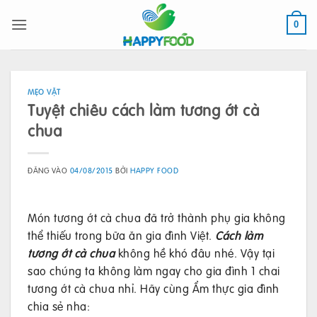
Bỏ
qua
0
nội
dung
MẸO VẶT
Tuyệt chiêu cách làm tương ớt cà
chua
ĐĂNG VÀO
04/08/2015
BỞI
HAPPY FOOD
Món tương ớt cà chua đã trở thành phụ gia không
thể thiếu trong bữa ăn gia đình Việt.
Cách làm
tương ớt cà chua
không hề khó đâu nhé. Vậy tại
sao chúng ta không làm ngay cho gia đình 1 chai
tương ớt cà chua nhỉ. Hãy cùng Ẩm thực gia đình
chia sẻ nha: