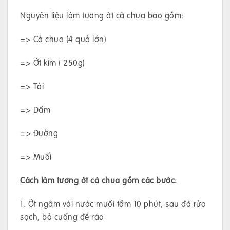
Nguyên liệu làm tương ớt cà chua bao gồm:
=> Cà chua (4 quả lớn)
=> Ớt kim ( 250g)
=> Tỏi
=> Dấm
=> Đường
=> Muối
Cách làm tương ớt cà chua gồm các bước:
1. Ớt ngâm với nước muối tầm 10 phút, sau đó rửa
sạch, bỏ cuống để ráo