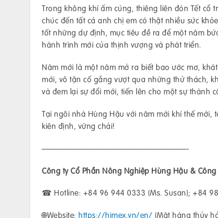
Trong không khí ấm cúng, thiêng liên đón Tết cổ 
chúc đến tất cả anh chị em có thật nhiều sức khỏ
tốt những dự định, mục tiêu đề ra để một năm bứ
hành trình mới của thịnh vượng và phát triển.
Năm mới là một năm mở ra biết bao ước mơ, khá
mới, vô tận cố gắng vượt qua những thử thách, k
và đem lại sự đổi mới, tiến lên cho một sự thành c
Tại ngôi nhà Hùng Hậu với năm mới khí thế mới, tâ
kiên định, vững chải!
——————————————————-
Công ty Cổ Phần Nông Nghiệp Hùng Hậu & Công
☎ Hotline: +84 96 944 0333 (Ms. Susan); +84 98
🌐Website:
https://himex.vn/en/
(Mặt hàng thủy hải