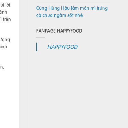
i lời
Cùng Hùng Hậu làm món mì trứng
hành
cà chua ngâm sốt nhé.
i trên
FANPAGE HAPPYFOOD
lượng
HAPPYFOOD
mình
n,