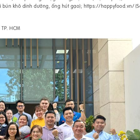
 bún khô dinh dưỡng, ống hút gạo); https://happyfood.vn/ (
, TP. HCM