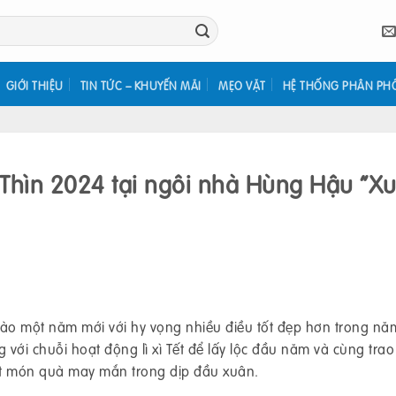
GIỚI THIỆU
TIN TỨC – KHUYẾN MÃI
MẸO VẶT
HỆ THỐNG PHÂN PH
 Thìn 2024 tại ngôi nhà Hùng Hậu “X
ào một năm mới với hy vọng nhiều điều tốt đẹp hơn trong nă
ới chuỗi hoạt động lì xì Tết để lấy lộc đầu năm và cùng tra
t món quà may mắn trong dịp đầu xuân.