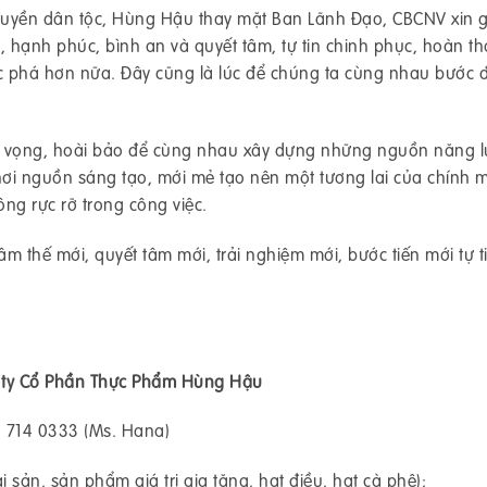
truyền dân tộc, Hùng Hậu thay mặt Ban Lãnh Đạo, CBCNV xin gử
e, hạnh phúc, bình an và quyết tâm, tự tin chinh phục, hoàn t
c phá hơn nữa. Đây cũng là lúc để chúng ta cùng nhau bước đ
t vọng, hoài bảo để cùng nhau xây dựng những nguồn năng 
hơi nguồn sáng tạo, mới mẻ tạo nên một tương lai của chính 
ông rực rỡ trong công việc.
m thế mới, quyết tâm mới, trải nghiệm mới, bước tiến mới tự ti
 ty Cổ Phần Thực Phẩm Hùng Hậu
 714 0333 (Ms. Hana)
 sản, sản phẩm giá trị gia tăng, hạt điều, hạt cà phê);