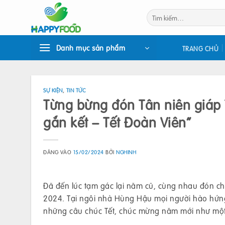
Bỏ
Tìm
qua
kiếm:
nội
dung
Danh mục sản phẩm
TRANG CHỦ
SỰ KIỆN
,
TIN TỨC
Từng bừng đón Tân niên giáp
gắn kết – Tết Đoàn Viên”
ĐĂNG VÀO
15/02/2024
BỞI
NGHINH
Đã đến lúc tạm gác lại năm cũ, cùng nhau đón ch
2024. Tại ngôi nhà Hùng Hậu mọi người hào hứng v
những câu chúc Tết, chúc mừng năm mới như mộ