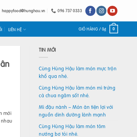
happyfood@hunghau.vn
096 737 0333
GIỎ HÀNG /
0
₫
0
ỐI
LIÊN HỆ
TIN MỚI
uân
Cùng Hùng Hậu làm món mực trộn
khổ qua nhé.
Cùng Hùng Hậu làm món mì trứng
cà chua ngâm sốt nhé.
Mì đậu nành – Món ăn tiện lợi với
m mới
nguồn dinh dưỡng lành mạnh
o nhau
Cùng Hùng Hậu làm món tôm
nướng bơ tỏi nhé.