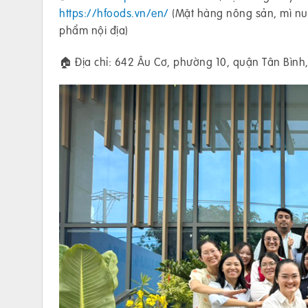
https://hfoods.vn/en/
(Mặt hàng nông sản, mì nui
phẩm nội địa)
🏠 Địa chỉ: 642 Âu Cơ, phường 10, quận Tân Bình