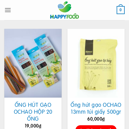
Bỏ
qua
0
nội
dung
ỐNG HÚT GẠO
Ống hút gạo OCHAO
OCHAO HỘP 20
13mm túi giấy 500gr
ỐNG
60,000
₫
19,000
₫