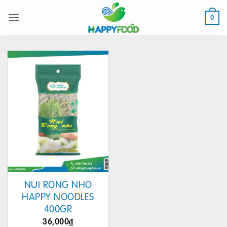
Bỏ
qua
0
nội
dung
NUI RONG NHO
HAPPY NOODLES
400GR
36,000
₫