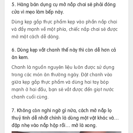
5. Hàng bán dụng cụ mở nắp chai sẽ phải đóng
cửa vì mẹo làm bếp này.
Dùng kẹp gắp thực phẩm kẹp vào phần nắp chai
và đẩy mạnh về một phía, chiếc nắp chai sẽ được
mở một cách dễ dàng.
6. Dùng kẹp vắt chanh thế này thì còn dễ hơn cả
ăn kem.
Chanh là nguồn nguyên liệu luôn được sử dụng
trong các món ăn thường ngày. Đặt chanh vào
giữa kẹp gắp thực phẩm và dùng hai tay bóp
mạnh ở hai đầu, bạn sẽ vắt được đến giọt nước
chanh cuối cùng.
7. Không còn nghi ngờ gì nữa, cách mở nắp lọ
thuỷ tinh dễ nhất chính là dùng một vật khác và…
đập nhẹ vào nắp hộp rồi… mở là xong.