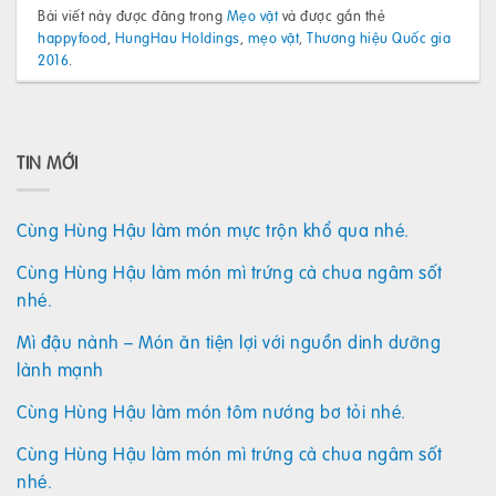
Bài viết này được đăng trong
Mẹo vặt
và được gắn thẻ
happyfood
,
HungHau Holdings
,
mẹo vặt
,
Thương hiệu Quốc gia
2016
.
TIN MỚI
Cùng Hùng Hậu làm món mực trộn khổ qua nhé.
Cùng Hùng Hậu làm món mì trứng cà chua ngâm sốt
nhé.
Mì đậu nành – Món ăn tiện lợi với nguồn dinh dưỡng
lành mạnh
Cùng Hùng Hậu làm món tôm nướng bơ tỏi nhé.
Cùng Hùng Hậu làm món mì trứng cà chua ngâm sốt
nhé.