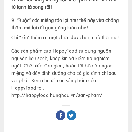
tủ lạnh là xong rồi!
9. “Buộc” các miếng táo lại như thế này vừa chống
thâm mà lại rất gọn gàng luôn nhé!
Chỉ “tốn” thêm có một chiếc dây chun nhỏ thôi mà!
Các sản phẩm của HappyFood sử dụng nguồn
nguyên liệu sạch, khép kín và kiểm tra nghiêm
ngặt. Chế biến đơn giản, hoàn tất bữa ăn ngon
miệng và đầy dinh dưỡng cho cả gia đình chỉ sau
vài phút. Xem chi tiết các sản phẩm của
HappyFood tại:
http://happyfood.hunghau.vn/san-pham/