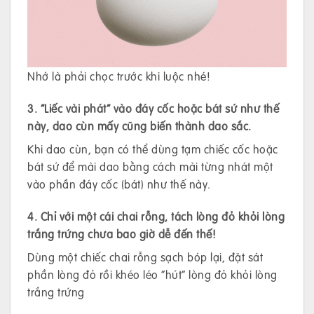
Nhớ là phải chọc trước khi luộc nhé!
3. “Liếc vài phát” vào đáy cốc hoặc bát sứ như thế
này, dao cùn mấy cũng biến thành dao sắc.
Khi dao cùn, bạn có thể dùng tạm chiếc cốc hoặc
bát sứ để mài dao bằng cách mài từng nhát một
vào phần đáy cốc (bát) như thế này.
4. Chỉ với một cái chai rỗng, tách lòng đỏ khỏi lòng
trắng trứng chưa bao giờ dễ đến thế!
Dùng một chiếc chai rỗng sạch bóp lại, đặt sát
phần lòng đỏ rồi khéo léo “hút” lòng đỏ khỏi lòng
trắng trứng