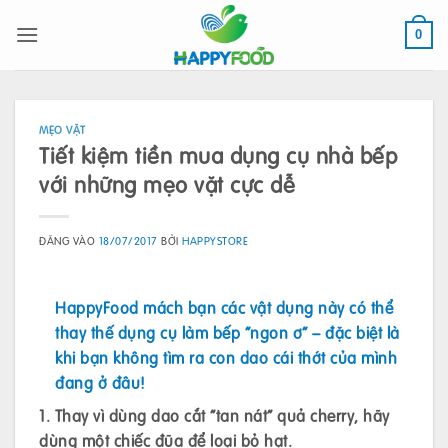
Bỏ
qua
0
nội
dung
MẸO VẶT
Tiết kiệm tiền mua dụng cụ nhà bếp
với những mẹo vặt cực dễ
ĐĂNG VÀO
18/07/2017
BỞI
HAPPYSTORE
HappyFood mách bạn các vật dụng này có thể
thay thế dụng cụ làm bếp “ngon ơ” – đặc biệt là
khi bạn không tìm ra con dao cái thớt của mình
đang ở đâu!
1. Thay vì dùng dao cắt “tan nát” quả cherry, hãy
dùng một chiếc đũa để loại bỏ hạt.