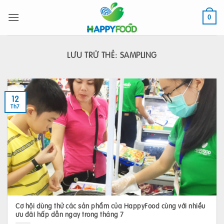
Bỏ
qua
0
nội
dung
LƯU TRỮ THẺ:
SAMPLING
12
Th7
Cơ hội dùng thử các sản phẩm của HappyFood cùng với nhiều
ưu đãi hấp dẫn ngay trong tháng 7