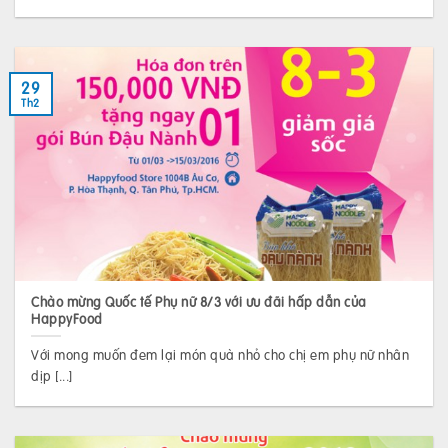
29
Th2
Chào mừng Quốc tế Phụ nữ 8/3 với ưu đãi hấp dẫn của
HappyFood
Với mong muốn đem lại món quà nhỏ cho chị em phụ nữ nhân
dịp [...]