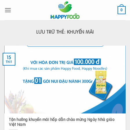
Bỏ
qua
0
nội
dung
LƯU TRỮ THẺ:
KHUYẾN MÃI
15
Th11
Tận hưởng khuyến mãi hấp dẫn chào mừng Ngày Nhà giáo
Việt Nam