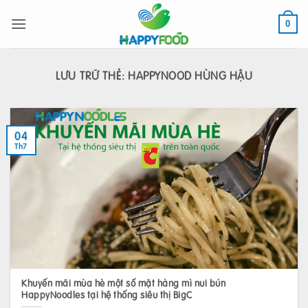
Bỏ
qua
0
nội
dung
LƯU TRỮ THẺ:
HAPPYNOOD HÙNG HẬU
04
Th7
Khuyến mãi mùa hè một số mặt hàng mì nui bún
HappyNoodles tại hệ thống siêu thị BigC