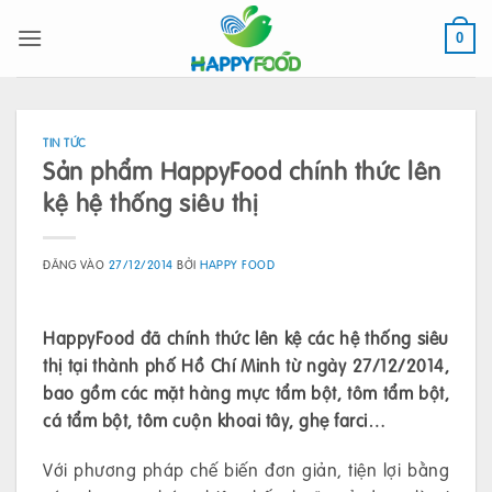
Bỏ
qua
0
nội
dung
TIN TỨC
Sản phẩm HappyFood chính thức lên
kệ hệ thống siêu thị
ĐĂNG VÀO
27/12/2014
BỞI
HAPPY FOOD
HappyFood đã chính thức lên kệ các hệ thống siêu
thị tại thành phố Hồ Chí Minh từ ngày 27/12/2014,
bao gồm các mặt hàng mực tẩm bột, tôm tẩm bột,
cá tẩm bột, tôm cuộn khoai tây, ghẹ farci…
Với phương pháp chế biến đơn giản, tiện lợi bằng