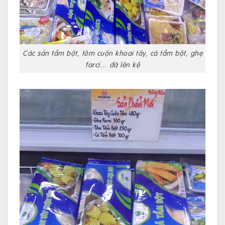
Các sản tẩm bột, tôm cuộn khoai tây, cá tẩm bột, ghẹ
farci… đã lên kệ