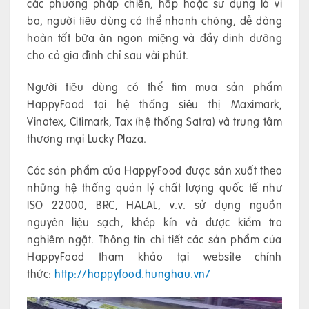
các phương pháp chiên, hấp hoặc sử dụng lò vi
ba, người tiêu dùng có thể nhanh chóng, dễ dàng
hoàn tất bữa ăn ngon miệng và đầy dinh dưỡng
cho cả gia đình chỉ sau vài phút.
Người tiêu dùng có thể tìm mua sản phẩm
HappyFood tại hệ thống siêu thị Maximark,
Vinatex, Citimark, Tax (hệ thống Satra) và trung tâm
thương mại Lucky Plaza.
Các sản phẩm của HappyFood được sản xuất theo
những hệ thống quản lý chất lượng quốc tế như
ISO 22000, BRC, HALAL, v.v. sử dụng nguồn
nguyên liệu sạch, khép kín và được kiểm tra
nghiêm ngặt. Thông tin chi tiết các sản phẩm của
HappyFood tham khảo tại website chính
thức:
http://happyfood.hunghau.vn/