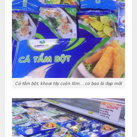
Cá tẩm bột, khoai tây cuộn tôm… có bao bì đẹp mắt