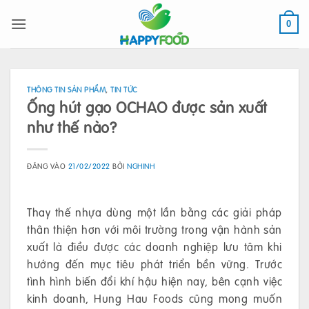
Bỏ
qua
0
nội
dung
THÔNG TIN SẢN PHẨM
,
TIN TỨC
Ống hút gạo OCHAO được sản xuất
như thế nào?
ĐĂNG VÀO
21/02/2022
BỞI
NGHINH
Thay thế nhựa dùng một lần bằng các giải pháp
thân thiện hơn với môi trường trong vận hành sản
xuất là điều được các doanh nghiệp lưu tâm khi
hướng đến mục tiêu phát triển bền vững. Trước
tình hình biến đổi khí hậu hiện nay, bên cạnh việc
kinh doanh, Hung Hau Foods cũng mong muốn