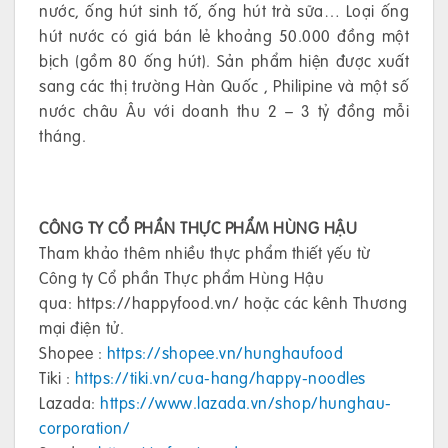
nước, ống hút sinh tố, ống hút trà sữa… Loại ống
hút nước có giá bán lẻ khoảng 50.000 đồng một
bịch (gồm 80 ống hút). Sản phẩm hiện được xuất
sang các thị trường Hàn Quốc , Philipine và một số
nước châu Âu với doanh thu 2 – 3 tỷ đồng mỗi
tháng.
CÔNG TY CỔ PHẦN THỰC PHẨM HÙNG HẬU
Tham khảo thêm nhiều thực phẩm thiết yếu từ
Công ty Cổ phần Thực phẩm Hùng Hậu
qua: https://happyfood.vn/ hoặc các kênh Thương
mại điện tử.
Shopee :
https://shopee.vn/hunghaufood
Tiki :
https://tiki.vn/cua-hang/happy-noodles
Lazada:
https://www.lazada.vn/shop/hunghau-
corporation/