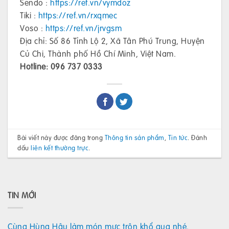
Sendo :
https://ref.vn/vymdoz
Tiki :
https://ref.vn/rxqmec
Voso :
https://ref.vn/jrvgsm
Địa chỉ: Số 86 Tỉnh Lộ 2, Xã Tân Phú Trung, Huyện
Củ Chi, Thành phố Hồ Chí Minh, Việt Nam.
Hotline: 096 737 0333
Bài viết này được đăng trong
Thông tin sản phẩm
,
Tin tức
. Đánh
dấu
liên kết thường trực
.
TIN MỚI
Cùng Hùng Hậu làm món mực trộn khổ qua nhé.