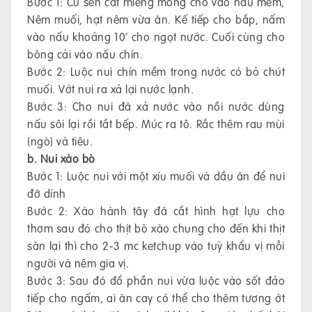
Bước 1: Củ sen cắt miếng mỏng cho vào nấu mềm,
Nêm muối, hạt nêm vừa ăn. Kế tiếp cho bắp, nấm
vào nấu khoảng 10’ cho ngọt nước. Cuối cùng cho
bông cải vào nấu chín.
Bước 2: Luộc nui chín mềm trong nước có bỏ chút
muối. Vớt nui ra xả lại nước lạnh.
Bước 3: Cho nui đã xả nước vào nồi nước dùng
nấu sôi lại rồi tắt bếp. Múc ra tô. Rắc thêm rau mùi
(ngò) và tiêu.
b. Nui xào bò
Bước 1: Luộc nui với một xíu muối và dầu ăn để nui
đỡ dính
Bước 2: Xào hành tây đã cắt hình hạt lựu cho
thơm sau đó cho thịt bò xào chung cho đến khi thịt
săn lại thì cho 2-3 mc ketchup vào tuỳ khẩu vị mỗi
người và nêm gia vị.
Bước 3: Sau đó đổ phần nui vừa luộc vào sốt đảo
tiếp cho ngấm, ai ăn cay có thể cho thêm tương ớt