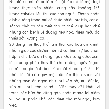
Nui đậu nành được làm từ bột lúa mì, là một loại
lương thực thiên nhiên, cung cấp khoảng 1/5
lượng calories tiêu thụ của con người. Thành phần
dinh dưỡng trong nui có chứa nhiều protein, canxi,
sắt và chất xơ cần thiết cho cơ thể, giúp hạn chế
những căn bệnh về đường tiêu hóa, thiếu máu do
thiếu sắt, xương, cơ…
Sử dụng nui thay thế tạm thời các bữa ăn chính
nhằm giúp các chị/em nội trợ có thêm sự lựa chọn
hợp lý cho bữa ăn hàng ngày. Đây cũng được xem
là phương pháp thay thế cho những ngày “ngán
cơm” của gia đình bạn. Chỉ mất khoảng từ 5 – 10
phút, là đã có ngay một bữa ăn thịnh soạn với
những món ăn ngon như: nui xào bò, nui đút lò,
súp nui, nui trộn salad… Việc thay đổi khẩu vị
trong các bữa ăn cũng góp phần mang lại niềm
vui và sự phấn khởi cần thiết cho mỗi ngày làm
việc.