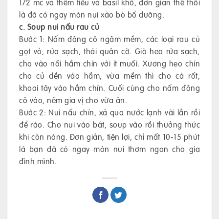
1/2 mc và thêm tiêu và basil khô, đơn giản thế thôi
là đã có ngay món nui xào bò bổ dưỡng.
c. Soup nui nấu rau củ
Bước 1: Nấm đông cô ngâm mềm, các loại rau củ
gọt vỏ, rửa sạch, thái quân cờ. Giò heo rửa sạch,
cho vào nồi hầm chín với ít muối. Xương heo chín
cho củ dền vào hầm, vừa mềm thì cho cà rốt,
khoai tây vào hầm chín. Cuối cùng cho nấm đông
cô vào, nêm gia vị cho vừa ăn.
Bước 2: Nui nấu chín, xả qua nước lạnh vài lần rồi
để ráo. Cho nui vào bát, soup vào rồi thưởng thức
khi còn nóng. Đơn giản, tiện lợi, chỉ mất 10-15 phút
là bạn đã có ngay món nui thơm ngon cho gia
đình mình.