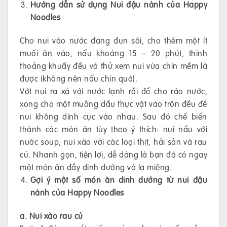
Hướng dẫn sử dụng Nui đậu nành của Happy
Noodles
Cho nui vào nước đang đun sôi, cho thêm một ít
muối ăn vào, nấu khoảng 15 – 20 phút, thỉnh
thoảng khuấy đều và thử xem nui vừa chín mềm là
được (không nên nấu chín quá).
Vớt nui ra xả với nước lạnh rồi để cho ráo nước,
xong cho một muỗng dầu thực vật vào trộn đều để
nui không dính cục vào nhau. Sau đó chế biến
thành các món ăn tùy theo ý thích: nui nấu với
nước soup, nui xào với các loại thịt, hải sản và rau
củ. Nhanh gọn, tiện lợi, dễ dàng là bạn đã có ngay
một món ăn đầy dinh dưỡng và lạ miệng.
Gợi ý một số món ăn dinh dướng từ nui đậu
nành của Happy Noodles
a. Nui xào rau củ