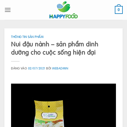
Bỏ
qua
0
nội
dung
THÔNG TIN SẢN PHẨM
Nui đậu nành – sản phẩm dinh
dưỡng cho cuộc sống hiện đại
ĐĂNG VÀO
02/07/2021
BỞI
WEBADMIN