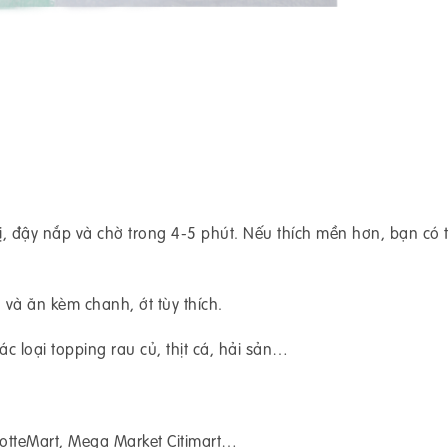
vị, đậy nắp và chờ trong 4-5 phút. Nếu thích mền hơn, bạn có 
 và ăn kèm chanh, ớt tùy thích.
 loại topping rau củ, thịt cá, hải sản…
 LotteMart, Mega Market Citimart…