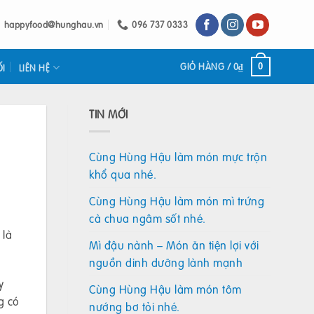
happyfood@hunghau.vn
096 737 0333
GIỎ HÀNG /
0
₫
0
ỐI
LIÊN HỆ
TIN MỚI
Cùng Hùng Hậu làm món mực trộn
khổ qua nhé.
Cùng Hùng Hậu làm món mì trứng
cà chua ngâm sốt nhé.
 là
Mì đậu nành – Món ăn tiện lợi với
nguồn dinh dưỡng lành mạnh
y
Cùng Hùng Hậu làm món tôm
g có
nướng bơ tỏi nhé.