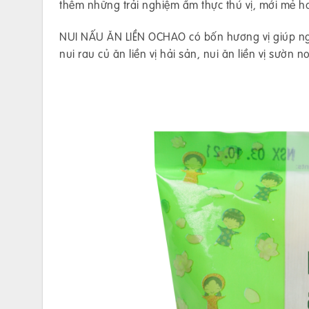
thêm những trải nghiệm ẩm thực thú vị, mới mẻ h
NUI NẤU ĂN LIỀN OCHAO có bốn hương vị giúp ngườ
nui rau củ ăn liền vị hải sản, nui ăn liền vị sườn no