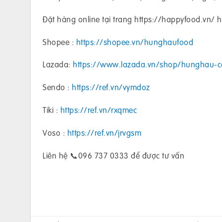
Đặt hàng online tại trang https://happyfood.vn/ 
Shopee :
https://shopee.vn/hunghaufood
Lazada:
https://www.lazada.vn/shop/hunghau-c
Sendo :
https://ref.vn/vymdoz
Tiki :
https://ref.vn/rxqmec
Voso :
https://ref.vn/jrvgsm
Liên hệ 📞096 737 0333 để được tư vấn