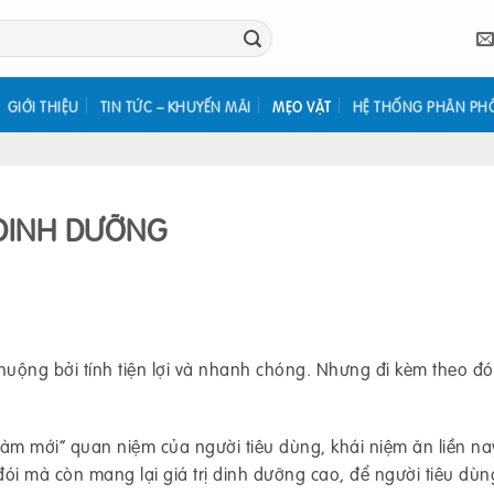
GIỚI THIỆU
TIN TỨC – KHUYẾN MÃI
MẸO VẶT
HỆ THỐNG PHÂN PH
y DINH DƯỠNG
uộng bởi tính tiện lợi và nhanh chóng. Nhưng đi kèm theo đó
m mới” quan niệm của người tiêu dùng, khái niệm ăn liền na
 đói mà còn mang lại giá trị dinh dưỡng cao, để người tiêu dùn