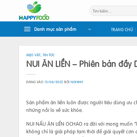
Bỏ
Tìm
qua
kiếm:
nội
dung
Danh mục sản phẩm
TRANG CHỦ
MẸO VẶT
,
TIN TỨC
NUI ĂN LIỀN – Phiên bản đầ
ĐĂNG VÀO
15/06/2022
BỞI
NGHINH
Sản phẩm ăn liền luôn được người tiêu dùng ưu ch
những nỗi lo về sức khỏe.
NUI NẤU ĂN LIỀN OCHAO ra đời với mong muốn “là
không chỉ là giải pháp tạm thời để giải quyết cơn