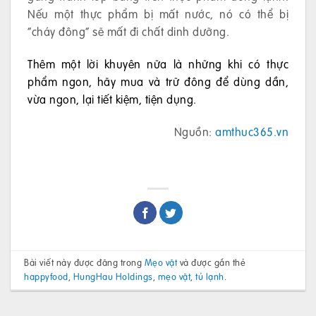
Nếu một thực phẩm bị mất nước, nó có thể bị
“cháy đông” sẽ mất đi chất dinh dưỡng.
Thêm một lời khuyên nữa là những khi có thực
phẩm ngon, hãy mua và trữ đông để dùng dần,
vừa ngon, lại tiết kiệm, tiện dụng.
Nguồn:
amthuc365.vn
Bài viết này được đăng trong
Mẹo vặt
và được gắn thẻ
happyfood
,
HungHau Holdings
,
mẹo vặt
,
tủ lạnh
.