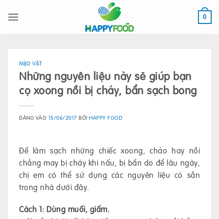
Bỏ
qua
0
nội
dung
MẸO VẶT
Những nguyên liệu này sẽ giúp bạn
cọ xoong nồi bị cháy, bẩn sạch bong
ĐĂNG VÀO
15/06/2017
BỞI
HAPPY FOOD
Để làm sạch những chiếc xoong, chảo hay nồi
chẳng may bị cháy khi nấu, bị bẩn do để lâu ngày,
chị em có thể sử dụng các nguyên liệu có sẵn
trong nhà dưới đây.
Cách 1: Dùng muối, giấm.