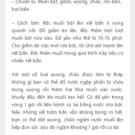
– Chuẩn bị: Muối bột, giấm, xoong, chảo, nồi bẩn,
bọt biển
– Cách làm: Rắc muối bột lên vết bẩn ở xung
quanh nồi. Đổ giấm ăn lên. Rắc thêm một lượt
muối bột nữa vào. Để yên như thế từ 10-15 phút.
Cho giấm ăn vào mút rửa bát, rồi chà xát mạnh lên
vết bẩn. Rắc thêm muối trong quá trình này nếu có
nhiều vết bẩn.
Với một số loại xoong, chảo được làm từ thép
không gỉ bạn có thể đổ nước ngập phần bị cháy
trong xoong rồi thêm hai thìa muối vào nước,
khuấy đều đến khi muối tan hết. Cứ để yên trong
vòng 1 giờ rồi tiến hành cọ lại bằng nước rửa bát.
Nếu những vết bám bẩn vẫn không bong ra hết,
bạn có thể đặt xoong, chảo ngâm nước muối lên
bếp đun sôi, sau đó ngâm khoảng 1 giờ rồi cọ lại.