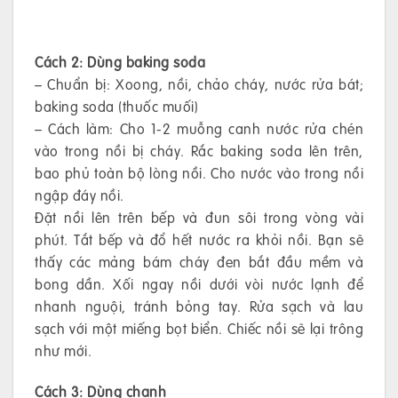
Cách 2: Dùng baking soda
– Chuẩn bị: Xoong, nồi, chảo cháy, nước rửa bát;
baking soda (thuốc muối)
– Cách làm: Cho 1-2 muỗng canh nước rửa chén
vào trong nồi bị cháy. Rắc baking soda lên trên,
bao phủ toàn bộ lòng nồi. Cho nước vào trong nồi
ngập đáy nồi.
Đặt nồi lên trên bếp và đun sôi trong vòng vài
phút. Tắt bếp và đổ hết nước ra khỏi nồi. Bạn sẽ
thấy các mảng bám cháy đen bắt đầu mềm và
bong dần. Xối ngay nồi dưới vòi nước lạnh để
nhanh nguội, tránh bỏng tay. Rửa sạch và lau
sạch với một miếng bọt biển. Chiếc nồi sẽ lại trông
như mới.
Cách 3: Dùng chanh