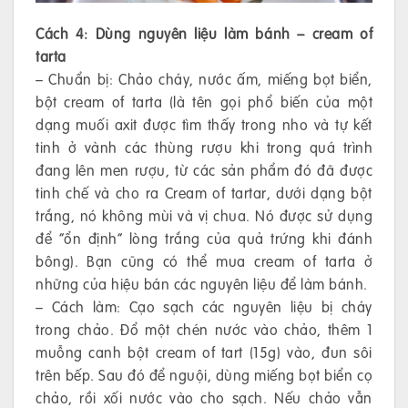
Cách 4: Dùng nguyên liệu làm bánh – cream of
tarta
– Chuẩn bị: Chảo cháy, nước ấm, miếng bọt biển,
bột cream of tarta (là tên gọi phổ biến của một
dạng muối axit được tìm thấy trong nho và tự kết
tinh ở vành các thùng rượu khi trong quá trình
đang lên men rượu, từ các sản phẩm đó đã được
tinh chế và cho ra Cream of tartar, dưới dạng bột
trắng, nó không mùi và vị chua. Nó được sử dụng
để “ổn định” lòng trắng của quả trứng khi đánh
bông). Bạn cũng có thể mua cream of tarta ở
những của hiệu bán các nguyên liệu để làm bánh.
– Cách làm: Cạo sạch các nguyên liệu bị cháy
trong chảo. Đổ một chén nước vào chảo, thêm 1
muỗng canh bột cream of tart (15g) vào, đun sôi
trên bếp. Sau đó để nguội, dùng miếng bọt biển cọ
chảo, rồi xối nước vào cho sạch. Nếu chảo vẫn