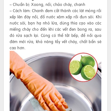
– Chuẩn bị: Xoong, nồi, chảo cháy, chanh
– Cách làm: Chanh đem cắt thành các lát mỏng rồi
xếp lên đáy nồi, đổ nước xâm xấp rồi đun sôi. Khi
nước sôi, bạn hạ nhỏ lửa, dùng thìa cạo vào các
miếng cháy cho đến khi các vết đen bong ra, sau
đó rửa sạch lại. Cũng có thể tắt bếp, để nồi qua
đêm mới rửa, khả năng tẩy vết cháy, chất bẩn sẽ
cao hơn.