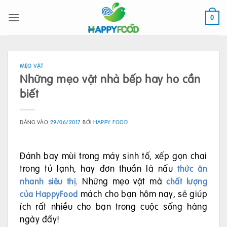
Bỏ
qua
0
nội
dung
MẸO VẶT
Những mẹo vặt nhà bếp hay ho cần
biết
ĐĂNG VÀO
29/06/2017
BỞI
HAPPY FOOD
Đánh bay mùi trong máy sinh tố, xếp gọn chai
trong tủ lạnh, hay đơn thuần là nấu
thức ăn
. Những mẹo vặt mà
nhanh siêu thị
chất lượng
mách cho bạn hôm nay, sẽ giúp
của HappyFood
ích rất nhiều cho bạn trong cuộc sống hàng
ngày đấy!