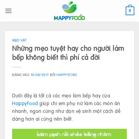
Bỏ
qua
0
nội
dung
MẸO VẶT
Những mẹo tuyệt hay cho người làm
bếp không biết thì phí cả đời
ĐĂNG VÀO
10/08/2017
BỞI
HAPPYSTORE
Dưới đây là tất cả các mẹo làm bếp hay của
HappyFood
giúp chị em phụ nữ làm các món ăn
nhanh, ngon cũng như dọn vệ sinh một cách dễ
dàng hơn ai cũng nên biết.