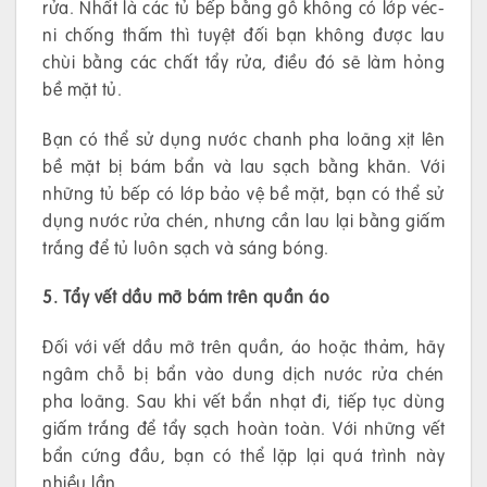
rửa. Nhất là các tủ bếp bằng gỗ không có lớp véc-
ni chống thấm thì tuyệt đối bạn không được lau
chùi bằng các chất tẩy rửa, điều đó sẽ làm hỏng
bề mặt tủ.
Bạn có thể sử dụng nước chanh pha loãng xịt lên
bề mặt bị bám bẩn và lau sạch bằng khăn. Với
những tủ bếp có lớp bảo vệ bề mặt, bạn có thể sử
dụng nước rửa chén, nhưng cần lau lại bằng giấm
trắng để tủ luôn sạch và sáng bóng.
5. Tẩy vết dầu mỡ bám trên quần áo
Đối với vết dầu mỡ trên quần, áo hoặc thảm, hãy
ngâm chỗ bị bẩn vào dung dịch nước rửa chén
pha loãng. Sau khi vết bẩn nhạt đi, tiếp tục dùng
giấm trắng để tẩy sạch hoàn toàn. Với những vết
bẩn cứng đầu, bạn có thể lặp lại quá trình này
nhiều lần.