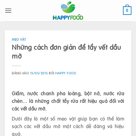
Bỏ
qua
0
nội
dung
MẸO VẶT
Những cách đơn giản để tẩy vết dầu
mỡ
ĐĂNG VÀO
15/05/2015
BỞI
HAPPY FOOD
Giấm, nước chanh pha loãng, bột nở, nước rửa
chén… là những chất tẩy rửa rất hiệu quả đối với
các vết dầu mỡ.
Dưới đây là một số mẹo vặt giúp bạn có thể làm
sạch các vết dầu mỡ một cách dễ dàng và hiệu
quả.