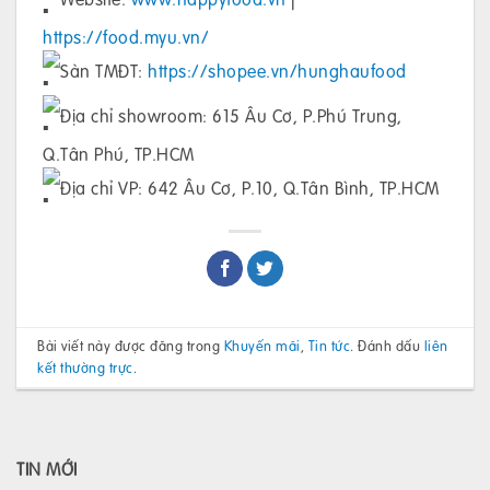
https://food.myu.vn/
Sàn TMĐT:
https://shopee.vn/hunghaufood
Địa chỉ showroom: 615 Âu Cơ, P.Phú Trung,
Q.Tân Phú, TP.HCM
Địa chỉ VP: 642 Âu Cơ, P.10, Q.Tân Bình, TP.HCM
Bài viết này được đăng trong
Khuyến mãi
,
Tin tức
. Đánh dấu
liên
kết thường trực
.
TIN MỚI