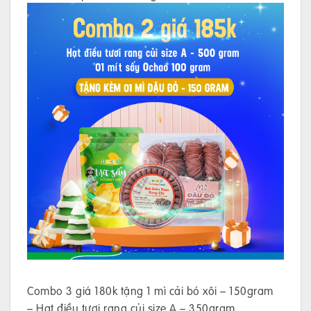
Combo 3 giá 180k tặng 1 mì cải bó xôi – 150gram
– Hạt điều tươi rang củi size A – 350gram