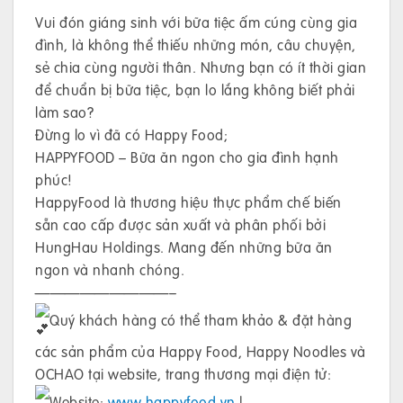
Vui đón giáng sinh với bữa tiệc ấm cúng cùng gia
đình, là không thể thiếu những món, câu chuyện,
sẻ chia cùng người thân. Nhưng bạn có ít thời gian
để chuẩn bị bữa tiệc, bạn lo lắng không biết phải
làm sao?
Đừng lo vì đã có Happy Food;
HAPPYFOOD – Bữa ăn ngon cho gia đình hạnh
phúc!
HappyFood là thương hiệu thực phẩm chế biến
sẵn cao cấp được sản xuất và phân phối bởi
HungHau Holdings. Mang đến những bữa ăn
ngon và nhanh chóng.
—————————–
Quý khách hàng có thể tham khảo & đặt hàng
các sản phẩm của Happy Food, Happy Noodles và
OCHAO tại website, trang thương mại điện tử:
Website:
www.happyfood.vn
|