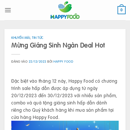
Bỏ
qua
0
nội
dung
KHUYẾN MÃI
,
TIN TỨC
Mừng Giáng Sinh Ngàn Deal Hot
ĐĂNG VÀO
22/12/2023
BỞI
HAPPY FOOD
Đặc biệt vào tháng 12 này, Happy Food có chương
trình sale hấp dẫn được áp dụng từ ngày
20/12/2023 đến 30/12/2023 với nhiều sản phẩm,
combo và quà tặng giáng sinh hấp dẫn dành
riêng cho Quý khách hàng khi mua sản phẩm tại
cửa hàng Happy Food.