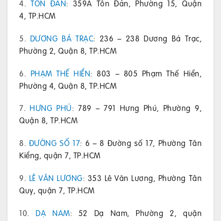
4.
TÔN ĐẢN
:
359A Tôn Đản, Phường 15, Quận
4, TP.HCM
5.
DƯƠNG BÁ TRẠC
:
236 – 238 Dương Bá Trạc,
Phường 2, Quận 8, TP.HCM
6.
PHẠM THẾ HIỂN
:
803 – 805 Phạm Thế Hiển,
Phường 4, Quận 8, TP.HCM
7.
HƯNG PHÚ
:
789 – 791 Hưng Phú, Phường 9,
Quận 8, TP.HCM
8.
ĐƯỜNG SỐ 17
:
6 – 8 Đường số 17, Phường Tân
Kiểng, quận 7, TP.HCM
9.
LÊ VĂN LƯƠNG
:
353 Lê Văn Lương, Phường Tân
Quy, quận 7, TP.HCM
10.
DẠ NAM
:
52 Dạ Nam, Phường 2, quận