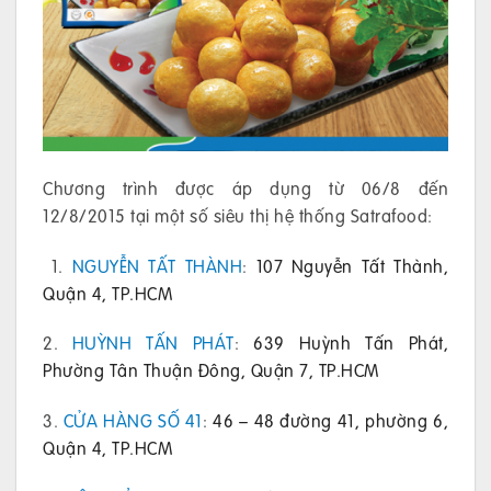
Chương trình được áp dụng từ 06/8 đến
12/8/2015 tại một số siêu thị hệ thống Satrafood:
1.
NGUYỄN TẤT THÀNH
:
107 Nguyễn Tất Thành,
Quận 4, TP.HCM
2.
HUỲNH TẤN PHÁT
:
639 Huỳnh Tấn Phát,
Phường Tân Thuận Đông, Quận 7, TP.HCM
3.
CỬA HÀNG SỐ 41
:
46 – 48 đường 41, phường 6,
Quận 4, TP.HCM