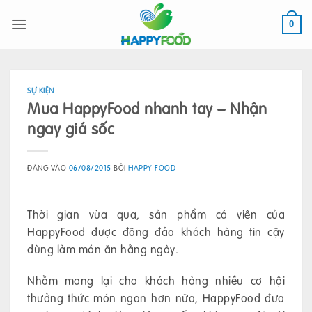
Bỏ
qua
0
nội
dung
SỰ KIỆN
Mua HappyFood nhanh tay – Nhận
ngay giá sốc
ĐĂNG VÀO
06/08/2015
BỞI
HAPPY FOOD
Thời gian vừa qua, sản phẩm cá viên của
HappyFood được đông đảo khách hàng tin cậy
dùng làm món ăn hằng ngày.
Nhằm mang lại cho khách hàng nhiều cơ hội
thưởng thức món ngon hơn nữa, HappyFood đưa