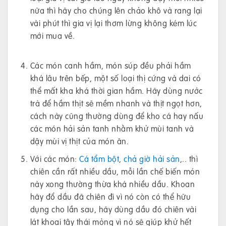
nữa thì hãy cho chúng lên chảo khô và rang lại
vài phút thì gia vị lại thơm lừng không kém lúc
mới mua về.
Các món canh hầm, món súp đều phải hầm
khá lâu trên bếp, một số loại thị cứng và dai có
thể mất kha khá thời gian hầm. Hãy dùng nước
trà để hầm thịt sẽ mềm nhanh và thịt ngọt hơn,
cách này cũng thường dùng để kho cá hay nấu
các món hải sản tanh nhằm khử mùi tanh và
dậy mùi vị thịt của món ăn.
Với các món:
Cá tẩm bột
,
chả giờ hải sản
,.. thì
chiên cần rất nhiều dầu, mỗi lần chế biến món
này xong thường thừa khá nhiều dầu. Khoan
hãy đổ dầu đã chiên đi vì nó còn có thể hữu
dụng cho lần sau, hãy dùng dầu đó chiên vài
lát khoai tây thái mỏng vì nó sẽ giúp khử hết