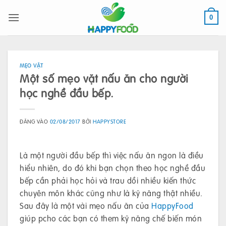
Bỏ
qua
0
nội
dung
MẸO VẶT
Một số mẹo vặt nấu ăn cho người
học nghề đầu bếp.
ĐĂNG VÀO
02/08/2017
BỞI
HAPPYSTORE
Là một người đầu bếp thì việc nấu ăn ngon là điều
hiểu nhiên, do đó khi bạn chọn theo học nghề đầu
bếp cần phải học hỏi và trau dồi nhiều kiến thức
chuyên môn khác cũng như là kỹ năng thật nhiều.
Sau đây là một vài mẹo nấu ăn của
HappyFood
giúp pcho các bạn có them kỹ năng chế biến món