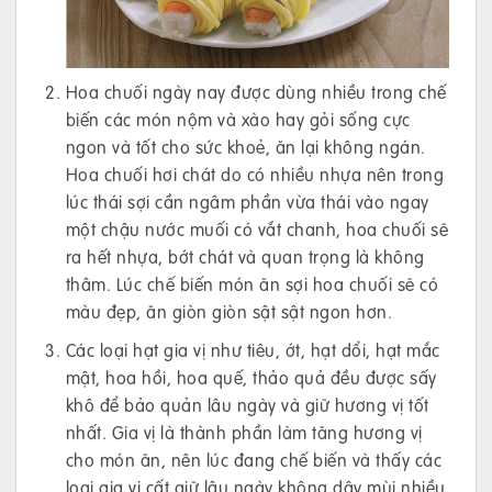
Hoa chuối ngày nay được dùng nhiều trong chế
biến các món nộm và xào hay gỏi sống cực
ngon và tốt cho sức khoẻ, ăn lại không ngán.
Hoa chuối hơi chát do có nhiều nhựa nên trong
lúc thái sợi cần ngâm phần vừa thái vào ngay
một chậu nước muối có vắt chanh, hoa chuối sẽ
ra hết nhựa, bớt chát và quan trọng là không
thâm. Lúc chế biến món ăn sợi hoa chuối sẽ có
màu đẹp, ăn giòn giòn sật sật ngon hơn.
Các loại hạt gia vị như tiêu, ớt, hạt dổi, hạt mắc
mật, hoa hồi, hoa quế, thảo quả đều được sấy
khô để bảo quản lâu ngày và giữ hương vị tốt
nhất. Gia vị là thành phần làm tăng hương vị
cho món ăn, nên lúc đang chế biến và thấy các
loại gia vị cất giữ lâu ngày không dậy mùi nhiều