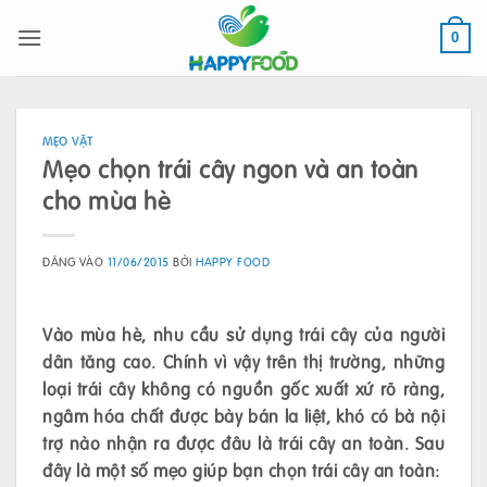
Bỏ
qua
0
nội
dung
MẸO VẶT
Mẹo chọn trái cây ngon và an toàn
cho mùa hè
ĐĂNG VÀO
11/06/2015
BỞI
HAPPY FOOD
Vào mùa hè, nhu cầu sử dụng trái cây của người
dân tăng cao. Chính vì vậy trên thị trường, những
loại trái cây không có nguồn gốc xuất xứ rõ ràng,
ngâm hóa chất được bày bán la liệt, khó có bà nội
trợ nào nhận ra được đâu là trái cây an toàn.
Sau
đây là một số mẹo giúp bạn chọn trái cây an toàn: